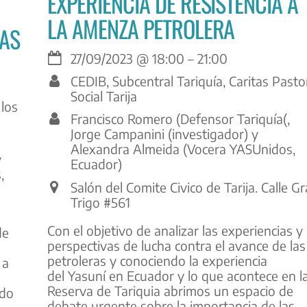
EXPERIENCIA DE RESISTENCIA A
LA AMENZA PETROLERA
DAS
27/09/2023
@
18:00
–
21:00
CEDIB, Subcentral Tariquía, Caritas Pasto
Social Tarija
los
Francisco Romero (Defensor Tariquía(,
Jorge Campanini (investigador) y
Alexandra Almeida (Vocera YASUnidos,
y
Ecuador)
,
Salón del Comite Civico de Tarija. Calle Gr
Trigo #561
Con el objetivo de analizar las experiencias y
de
perspectivas de lucha contra el avance de las
petroleras y conociendo la experiencia
 a
del Yasuní en Ecuador y lo que acontece en l
Reserva de Tariquia abrimos un espacio de
ndo
debate urgente sobre la importancia de las