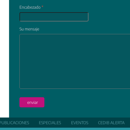
Encabezado
*
Su mensaje
In
enviar
PUBLICACIONES
ESPECIALES
EVENTOS
CEDIB ALERTA