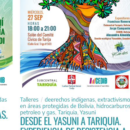
Talleres
deerechos indígenas
,
extractivism
das
en áreas protegidas de Bolivia
,
hidrocarburo
S.
petroleo y gas
,
Tariquia
,
Yasuni
DESDE EL YASUNI A TARIQUIA.