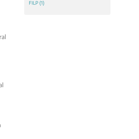
ral
al
a