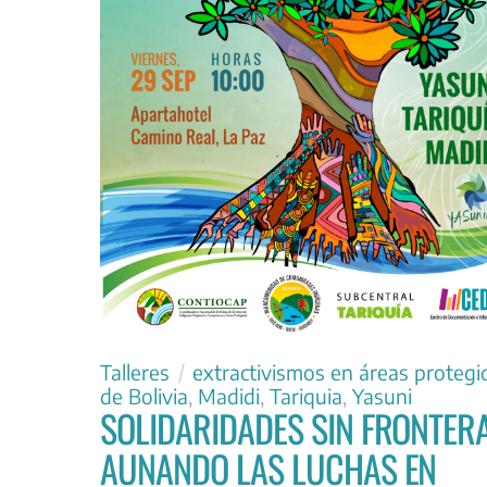
Talleres
extractivismos en áreas protegi
de Bolivia
,
Madidi
,
Tariquia
,
Yasuni
SOLIDARIDADES SIN FRONTERA
AUNANDO LAS LUCHAS EN