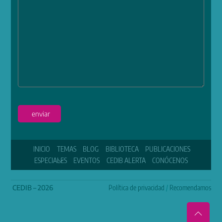
enviar
INICIO
TEMAS
BLOG
BIBLIOTECA
PUBLICACIONES
ESPECIALES
EVENTOS
CEDIB ALERTA
CONÓCENOS
CEDIB – 2026
Política de privacidad
/
Recomendamos