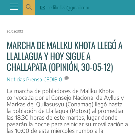
Skip
Menu
cedibolivia@gmail.com
to
content
30/05/2012
MARCHA DE MALLKU KHOTA LLEGÓ A
LLALLAGUA Y HOY SIGUE A
CHALLAPATA (OPINIÓN, 30-05-12)
Noticias
Prensa CEDIB
0
La marcha de pobladores de Mallku Khota
convocada por el Consejo Nacional de Ayllus y
Markas del Qullasusyu (Conamaq) llegó hasta
la población de Llallagua (Potosí) al promediar
las 18:30 horas de este martes, lugar donde
pasarán la noche para reiniciar su movilización a
las 10:00 de este miércoles rumbo a la