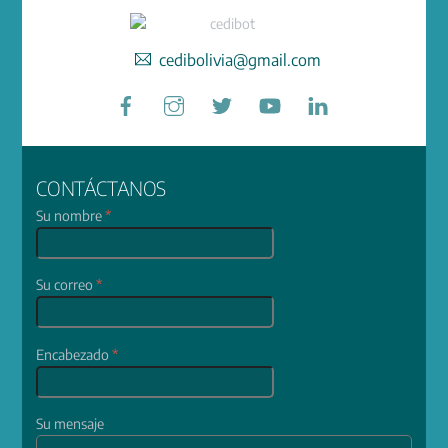
cedibolivia@gmail.com
Facebook
Instagram
Twitter
YouTube
LinkedIn
CONTÁCTANOS
Su nombre
*
Su correo
*
Encabezado
*
Su mensaje