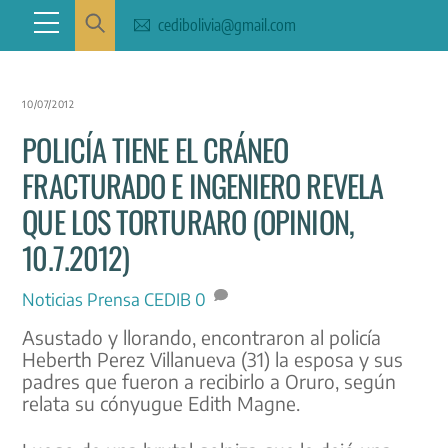
Skip
Menu
cedibolivia@gmail.com
to
content
10/07/2012
POLICÍA TIENE EL CRÁNEO
FRACTURADO E INGENIERO REVELA
QUE LOS TORTURARO (OPINION,
10.7.2012)
Noticias
Prensa CEDIB
0
Asustado y llorando, encontraron al policía
Heberth Perez Villanueva (31) la esposa y sus
padres que fueron a recibirlo a Oruro, según
relata su cónyugue Edith Magne.