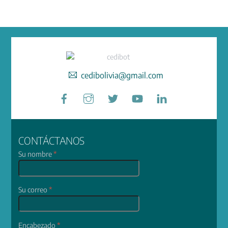
cedibolivia@gmail.com
Facebook
Instagram
Twitter
YouTube
LinkedIn
CONTÁCTANOS
Su nombre
*
Su correo
*
Encabezado
*