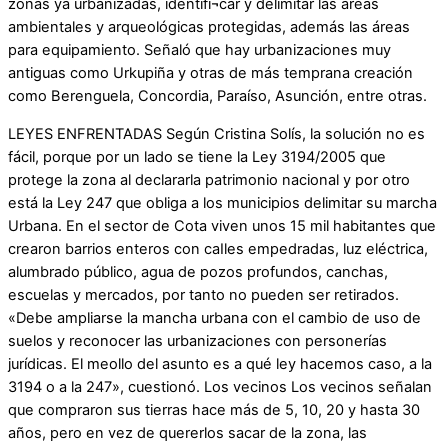
zonas ya urbanizadas, identifi¬car y delimitar las áreas
ambientales y arqueológicas protegidas, además las áreas
para equipamiento. Señaló que hay urbanizaciones muy
antiguas como Urkupiña y otras de más temprana creación
como Berenguela, Concordia, Paraíso, Asunción, entre otras.
LEYES ENFRENTADAS Según Cristina Solís, la solución no es
fácil, porque por un lado se tiene la Ley 3194/2005 que
protege la zona al declararla patrimonio nacional y por otro
está la Ley 247 que obliga a los municipios delimitar su marcha
Urbana. En el sector de Cota viven unos 15 mil habitantes que
crearon barrios enteros con caIles empedradas, luz eléctrica,
alumbrado público, agua de pozos profundos, canchas,
escuelas y mercados, por tanto no pueden ser retirados.
«Debe ampliarse la mancha urbana con el cambio de uso de
suelos y reconocer las urbanizaciones con personerías
jurídicas. El meollo del asunto es a qué ley hacemos caso, a la
3194 o a la 247», cuestionó. Los vecinos Los vecinos señalan
que compraron sus tierras hace más de 5, 10, 20 y hasta 30
años, pero en vez de quererlos sacar de la zona, las