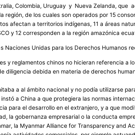
ustralia, Colombia, Uruguay y Nueva Zelanda, que 
región, de los cuales son operados por 15 consor
s afectan a territorios indígenas, 11 a áreas natur
CO y 12 corresponden a la región amazónica ecuato
e las Naciones Unidas para los Derechos Humanos 
es y reglamentos chinos no hicieran referencia a lo
de diligencia debida en materia de derechos human
imitaba a al ámbito nacional y no podía utilizarse p
8 instó a China a que protegiera las normas inter
encia para el desarrollo en el extranjero, y a que mo
ad, la gobernanza empresarial o la conducta empre
ar, la Myanmar Alliance for Transparency and Acco
ía actividades comerciales, por ejemplo actuando c