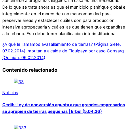
adscribirse a programas ilegales. La casa es una necesidad.
De lo que se trata ahora es que el municipio planifique global e
integralmente en el marco de una mancomunidad para
preservar áreas y establecer cuáles son para producción
intensiva agropecuaria y cuáles las que tienen que expandirse
a lo urbano. Eso debe tener planificación interinstitucional.
¿A qué le llamamos avasallamiento de tierras? (Página Siete,
07.02.2014)
Imputan a alcalde de Tiquipaya por caso Consarq
(Opinión, 06.02.2014)
Contenido relacionado
Noticias
Cedib: Ley de conversión apunta a que grandes empresarios
se apropien de tierras pequeñas | Erbol (5.04.26)