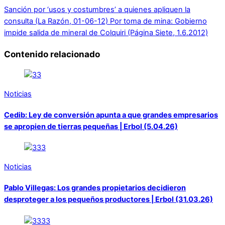
Sanción por ‘usos y costumbres’ a quienes apliquen la
consulta (La Razón, 01-06-12)
Por toma de mina: Gobierno
impide salida de mineral de Colquiri (Página Siete, 1.6.2012)
Contenido relacionado
Noticias
Cedib: Ley de conversión apunta a que grandes empresarios
se apropien de tierras pequeñas | Erbol (5.04.26)
Noticias
Pablo Villegas: Los grandes propietarios decidieron
desproteger a los pequeños productores | Erbol (31.03.26)