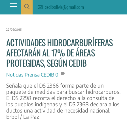
Skip
Menu
cedibolivia@gmail.com
to
content
22/06/2015
ACTIVIDADES HIDROCARBURÍFERAS
AFECTARÁN AL 17% DE ÁREAS
PROTEGIDAS, SEGÚN CEDIB
Noticias
Prensa CEDIB
0
Señala que el DS 2366 forma parte de un
paquete de medidas para buscar hidrocarburos.
El DS 2298 recorta el derecho a la consulta de
los pueblos indígenas y el DS 2368 declara a los
ductos una actividad de necesidad nacional.
Erbol / La Paz