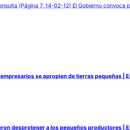
onsulta (Página 7, 14-02-12)
El Gobierno convoca pa
empresarios se apropien de tierras pequeñas | E
ieron desproteger a los pequeños productores | E