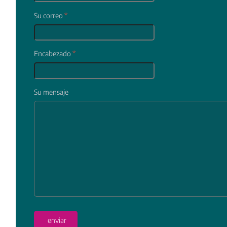
Su correo
*
Encabezado
*
Su mensaje
In
enviar