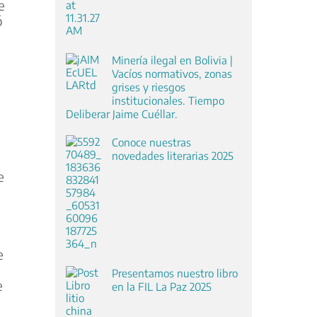
e
ó
Minería ilegal en Bolivia |
Vacíos normativos, zonas
grises y riesgos
institucionales. Tiempo
Deliberar Jaime Cuéllar.
Conoce nuestras
novedades literarias 2025
e
e
Presentamos nuestro libro
e
en la FIL La Paz 2025