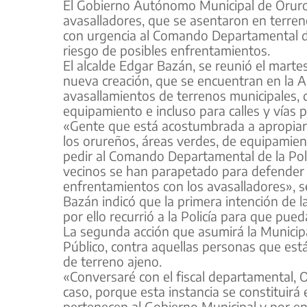
El Gobierno Autónomo Municipal de Oruro 
avasalladores, que se asentaron en terreno
con urgencia al Comando Departamental de l
riesgo de posibles enfrentamientos.
El alcalde Edgar Bazán, se reunió el marte
nueva creación, que se encuentran en la A
avasallamientos de terrenos municipales, 
equipamiento e incluso para calles y vías p
«Gente que está acostumbrada a apropiar
los orureños, áreas verdes, de equipamien
pedir al Comando Departamental de la Poli
vecinos se han parapetado para defender 
enfrentamientos con los avasalladores», s
Bazán indicó que la primera intención de l
por ello recurrió a la Policía para que pue
La segunda acción que asumirá la Municipal
Público, contra aquellas personas que está
de terreno ajeno.
«Conversaré con el fiscal departamental, 
caso, porque esta instancia se constituirá
pertenecen al Gobierno Municipal y por en