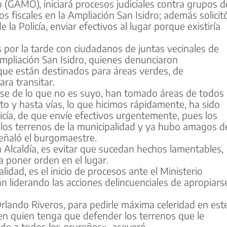
(GAMO), iniciará procesos judiciales contra grupos d
s fiscales en la Ampliación San Isidro; además solicit
a Policía, enviar efectivos al lugar porque existiría
s por la tarde con ciudadanos de juntas vecinales de
mpliación San Isidro, quienes denunciaron
que están destinados para áreas verdes, de
ara transitar.
se de lo que no es suyo, han tomado áreas de todos
to y hasta vías, lo que hicimos rápidamente, ha sido
cía, de que envíe efectivos urgentemente, pues los
los terrenos de la municipalidad y ya hubo amagos d
eñaló el burgomaestre.
a Alcaldía, es evitar que sucedan hechos lamentables,
da poner orden en el lugar.
idad, es el inicio de procesos ante el Ministerio
n liderando las acciones delincuenciales de apropiars
Orlando Riveros, para pedirle máxima celeridad en est
 en quien tenga que defender los terrenos que le
de a todos los orureños», aseveró.