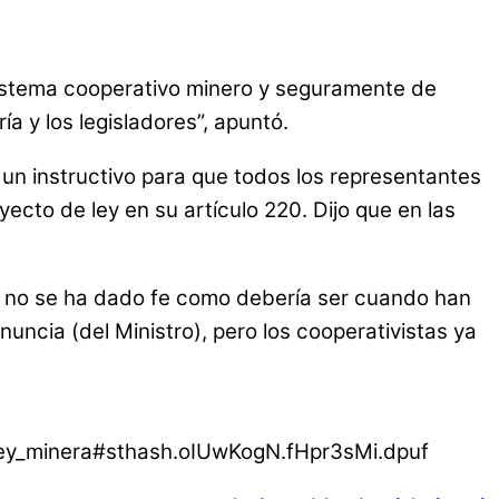
sistema cooperativo minero y seguramente de
a y los legisladores”, apuntó.
e un instructivo para que todos los representantes
ecto de ley en su artículo 220. Dijo que en las
e no se ha dado fe como debería ser cuando han
ncia (del Ministro), pero los cooperativistas ya
_ley_minera#sthash.oIUwKogN.fHpr3sMi.dpuf