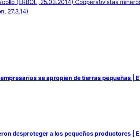
acollo (ERBOL, 25.03.2014)
Cooperativistas mineros
n, 27.3.14)
empresarios se apropien de tierras pequeñas | E
ieron desproteger a los pequeños productores | E