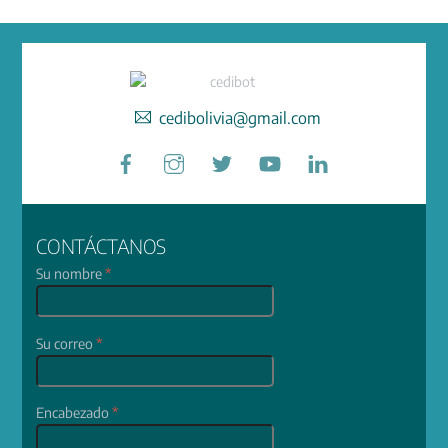
cedibolivia@gmail.com
Facebook
Instagram
Twitter
YouTube
LinkedIn
CONTÁCTANOS
Su nombre
*
Su correo
*
Encabezado
*