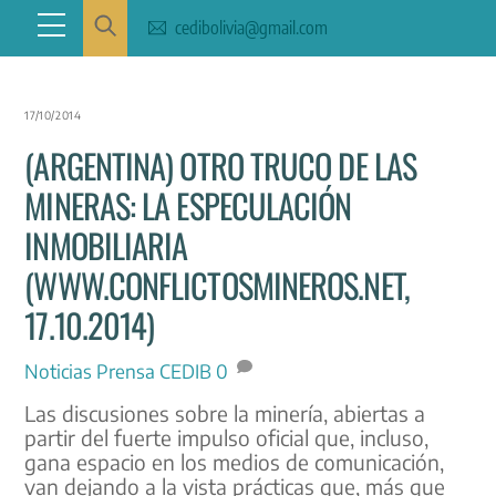
Skip
Menu
cedibolivia@gmail.com
to
content
17/10/2014
(ARGENTINA) OTRO TRUCO DE LAS
MINERAS: LA ESPECULACIÓN
INMOBILIARIA
(WWW.CONFLICTOSMINEROS.NET,
17.10.2014)
Noticias
Prensa CEDIB
0
Las discusiones sobre la minería, abiertas a
partir del fuerte impulso oficial que, incluso,
gana espacio en los medios de comunicación,
van dejando a la vista prácticas que, más que