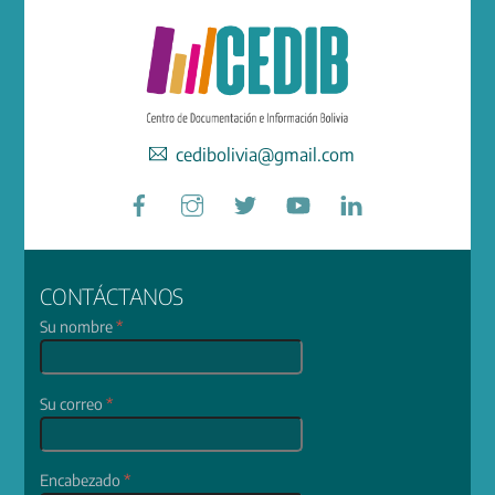
cedibolivia@gmail.com
Facebook
Instagram
Twitter
YouTube
LinkedIn
CONTÁCTANOS
Su nombre
*
Su correo
*
Encabezado
*