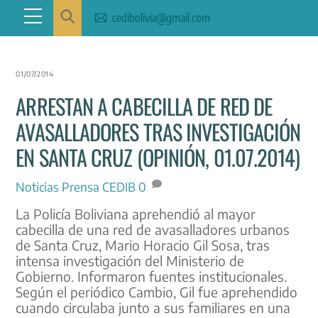
Skip
Menu
cedibolivia@gmail.com
to
content
01/07/2014
ARRESTAN A CABECILLA DE RED DE
AVASALLADORES TRAS INVESTIGACIÓN
EN SANTA CRUZ (OPINIÓN, 01.07.2014)
Noticias
Prensa CEDIB
0
La Policía Boliviana aprehendió al mayor
cabecilla de una red de avasalladores urbanos
de Santa Cruz, Mario Horacio Gil Sosa, tras
intensa investigación del Ministerio de
Gobierno. Informaron fuentes institucionales.
Según el periódico Cambio, Gil fue aprehendido
cuando circulaba junto a sus familiares en una