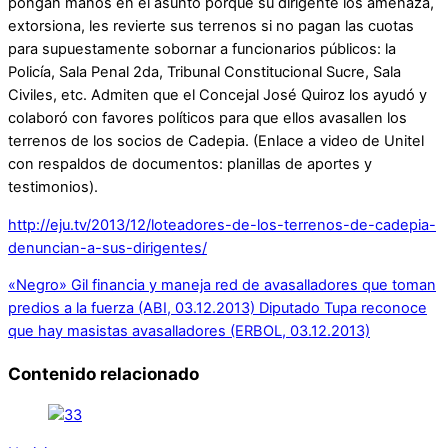
pongan manos en el asunto porque su dirigente los amenaza,
extorsiona, les revierte sus terrenos si no pagan las cuotas
para supuestamente sobornar a funcionarios públicos: la
Policía, Sala Penal 2da, Tribunal Constitucional Sucre, Sala
Civiles, etc. Admiten que el Concejal José Quiroz los ayudó y
colaboró con favores políticos para que ellos avasallen los
terrenos de los socios de Cadepia. (Enlace a video de Unitel
con respaldos de documentos: planillas de aportes y
testimonios).
http://eju.tv/2013/12/loteadores-de-los-terrenos-de-cadepia-
denuncian-a-sus-dirigentes/
«Negro» Gil financia y maneja red de avasalladores que toman
predios a la fuerza (ABI, 03.12.2013)
Diputado Tupa reconoce
que hay masistas avasalladores (ERBOL, 03.12.2013)
Contenido relacionado