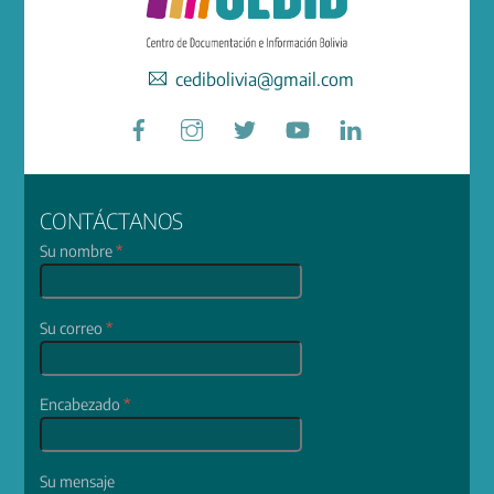
cedibolivia@gmail.com
Facebook
Instagram
Twitter
YouTube
LinkedIn
CONTÁCTANOS
Su nombre
*
Su correo
*
Encabezado
*
Su mensaje