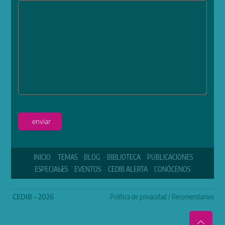
enviar
INICIO
TEMAS
BLOG
BIBLIOTECA
PUBLICACIONES
ESPECIALES
EVENTOS
CEDIB ALERTA
CONÓCENOS
CEDIB – 2026
Política de privacidad
/
Recomendamos