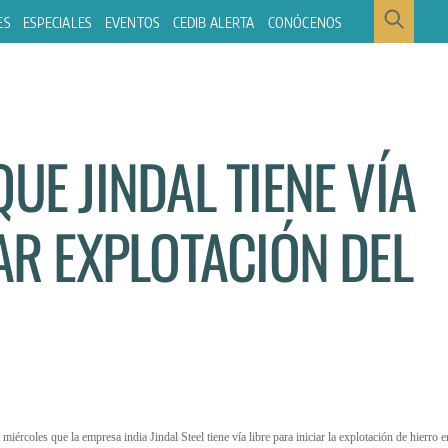
ES
ESPECIALES
EVENTOS
CEDIB ALERTA
CONÓCENOS
UE JINDAL TIENE VÍA
IAR EXPLOTACIÓN DEL
coles que la empresa india Jindal Steel tiene vía libre para iniciar la explotación de hierro e