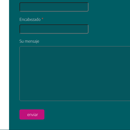
Encabezado
*
Su mensaje
In
enviar