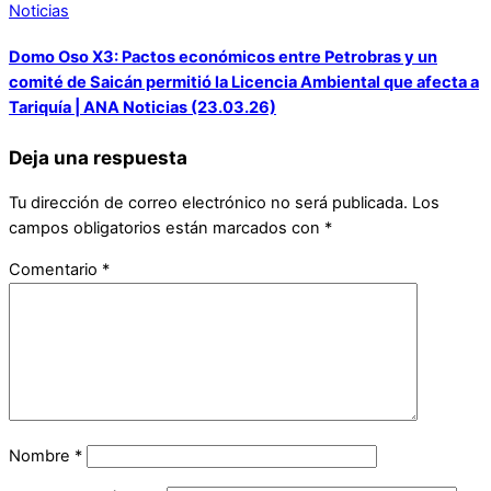
Noticias
Domo Oso X3: Pactos económicos entre Petrobras y un
comité de Saicán permitió la Licencia Ambiental que afecta a
Tariquía | ANA Noticias (23.03.26)
Deja una respuesta
Tu dirección de correo electrónico no será publicada.
Los
campos obligatorios están marcados con
*
Comentario
*
Nombre
*