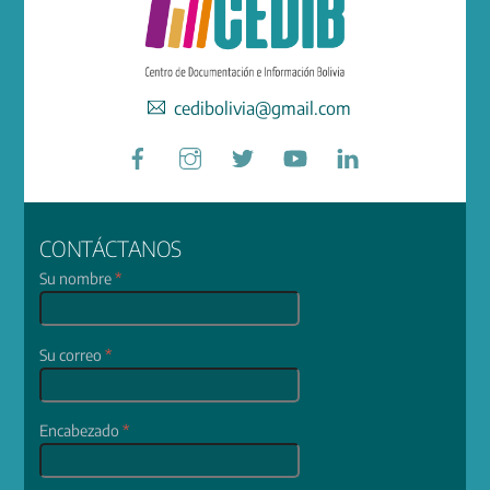
cedibolivia@gmail.com
Facebook
Instagram
Twitter
YouTube
LinkedIn
CONTÁCTANOS
Su nombre
*
Su correo
*
Encabezado
*