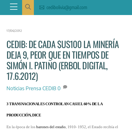
Skip
Menu
cedibolivia@gmail.com
to
content
17/06/2012
CEDIB: DE CADA $US100 LA MINERÍA
DEJA 9, PEOR QUE EN TIEMPOS DE
SIMÓN I. PATIÑO (ERBOL DIGITAL,
17.6.2012)
Noticias
Prensa CEDIB
0
3 TRANSNACIONALES CONTROLAN CASI EL 60% DE LA
PRODUCCIÓN, DICE
En la época de los
barones del estaño
, 1910- 1952, el Estado recibía el