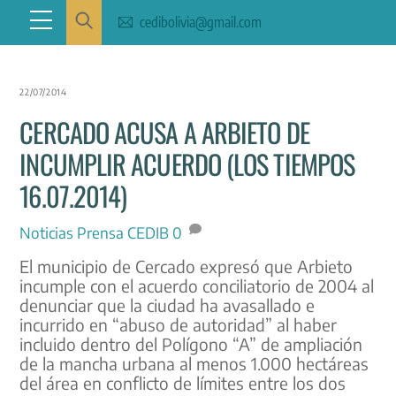
Skip
Menu
cedibolivia@gmail.com
to
content
22/07/2014
CERCADO ACUSA A ARBIETO DE
INCUMPLIR ACUERDO (LOS TIEMPOS
16.07.2014)
Noticias
Prensa CEDIB
0
El municipio de Cercado expresó que Arbieto
incumple con el acuerdo conciliatorio de 2004 al
denunciar que la ciudad ha avasallado e
incurrido en “abuso de autoridad” al haber
incluido dentro del Polígono “A” de ampliación
de la mancha urbana al menos 1.000 hectáreas
del área en conflicto de límites entre los dos