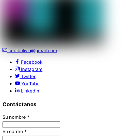
cedibolivia@gmail.com
Facebook
Instagram
Twitter
YouTube
LinkedIn
Contáctanos
Su nombre
*
Su correo
*