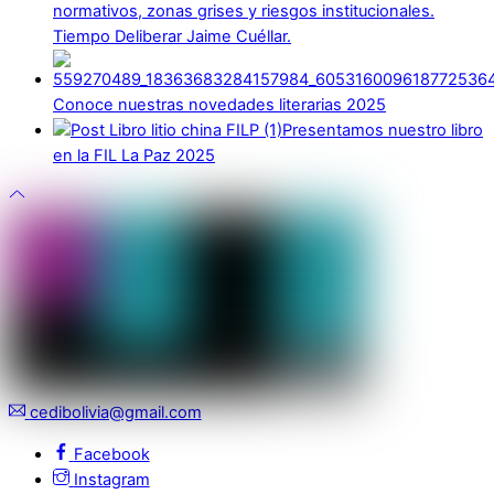
normativos, zonas grises y riesgos institucionales.
Tiempo Deliberar Jaime Cuéllar.
Conoce nuestras novedades literarias 2025
Presentamos nuestro libro
en la FIL La Paz 2025
cedibolivia@gmail.com
Facebook
Instagram