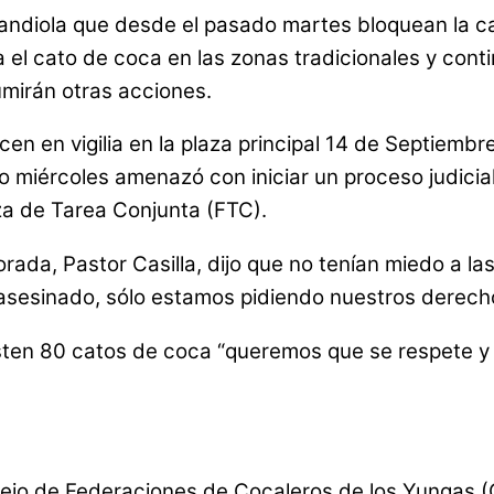
ndiola que desde el pasado martes bloquean la ca
a el cato de coca en las zonas tradicionales y cont
umirán otras acciones.
 en vigilia en la plaza principal 14 de Septiembre.
o miércoles amenazó con iniciar un proceso judicia
rza de Tarea Conjunta (FTC).
orada, Pastor Casilla, dijo que no tenían miedo a l
esinado, sólo estamos pidiendo nuestros derecho
isten 80 catos de coca “queremos que se respete y
nsejo de Federaciones de Cocaleros de los Yungas 