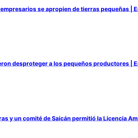
empresarios se apropien de tierras pequeñas | E
ieron desproteger a los pequeños productores | E
 y un comité de Saicán permitió la Licencia Ambi