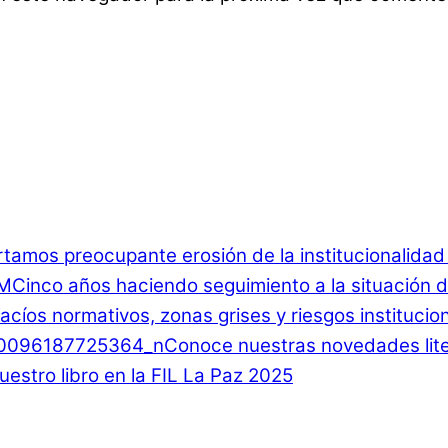
rtamos preocupante erosión de la institucionalida
Cinco años haciendo seguimiento a la situación d
 Vacíos normativos, zonas grises y riesgos instituci
Conoce nuestras novedades lite
estro libro en la FIL La Paz 2025