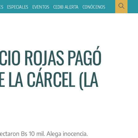
ES
ESPECIALES
EVENTOS
CEDIB ALERTA
CONÓCENOS
IO ROJAS PAGÓ
E LA CÁRCEL (LA
taron Bs 10 mil. Alega inocencia.