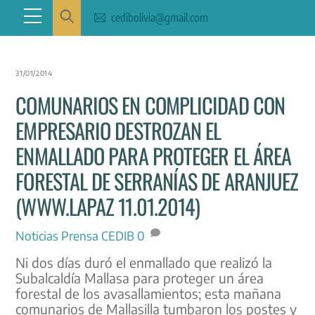
Skip
Menu
cedibolivia@gmail.com
to
content
31/01/2014
COMUNARIOS EN COMPLICIDAD CON
EMPRESARIO DESTROZAN EL
ENMALLADO PARA PROTEGER EL ÁREA
FORESTAL DE SERRANÍAS DE ARANJUEZ
(WWW.LAPAZ 11.01.2014)
Noticias
Prensa CEDIB
0
Ni dos días duró el enmallado que realizó la
Subalcaldía Mallasa para proteger un área
forestal de los avasallamientos; esta mañana
comunarios de Mallasilla tumbaron los postes y