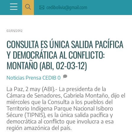
Skip
Menu
cedibolivia@gmail.com
to
content
02/05/2012
CONSULTA ES ÚNICA SALIDA PACÍFICA
Y DEMOCRÁTICA AL CONFLICTO:
MONTAÑO (ABI, 02-03-12)
Noticias
Prensa CEDIB
0
La Paz, 2 may (ABI).- La presidenta de la
Cámara de Senadores, Gabriela Montaño, dijo el
miércoles que la Consulta a los pueblos del
Territorio Indígena Parque Nacional Isiboro
Sécure (TIPNIS), es la única salida pacífica y
democrática al conflicto que involucra a esa
región amazónica del país.