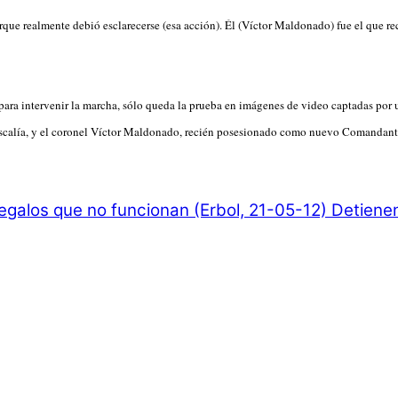
 realmente debió esclarecerse (esa acción). Él (Víctor Maldonado) fue el que reci
para intervenir la marcha, sólo queda la prueba en imágenes de video captadas por 
scalía, y el coronel Víctor Maldonado, recién posesionado como nuevo Comandante 
egalos que no funcionan (Erbol, 21-05-12)
Detienen