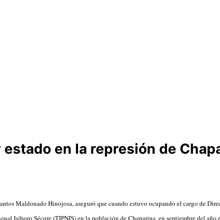
estado en la represión de Chapa
Santos Maldonado Hinojosa, aseguró que cuando estuvo ocupando el cargo de Directo
cional Isiboro Sécure (TIPNIS) en la población de Chaparina, en septiembre del año 