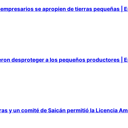
empresarios se apropien de tierras pequeñas | E
ieron desproteger a los pequeños productores | E
 y un comité de Saicán permitió la Licencia Ambi