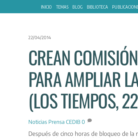
Skip
INICIO
TEMAS
BLOG
BIBLIOTECA
PUBLICACION
to
content
22/04/2014
CREAN COMISIÓN
PARA AMPLIAR L
(LOS TIEMPOS, 22
Noticias
Prensa CEDIB
0
Después de cinco horas de bloqueo de la rut