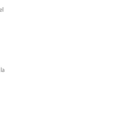
el
la