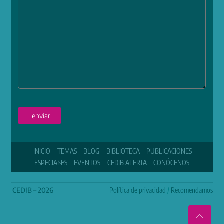
enviar
INICIO
TEMAS
BLOG
BIBLIOTECA
PUBLICACIONES
ESPECIALES
EVENTOS
CEDIB ALERTA
CONÓCENOS
CEDIB – 2026
Política de privacidad
/
Recomendamos