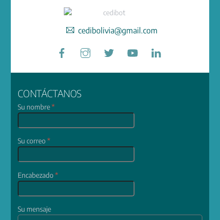
cedibolivia@gmail.com
Facebook
Instagram
Twitter
YouTube
LinkedIn
CONTÁCTANOS
Su nombre
*
Su correo
*
Encabezado
*
Su mensaje