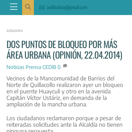
Skip
Menu
cedibolivia@gmail.com
to
content
22/04/2014
DOS PUNTOS DE BLOQUEO POR MÁS
ÁREA URBANA (OPINIÓN, 22.04.2014)
Noticias
Prensa CEDIB
0
Vecinos de la Mancomunidad de Barrios del
Norte de Quillacollo realizaron ayer un bloqueo
en el puente Huayculi y otro en la avenida
Capitán Víctor Ustáriz, en demanda de la
ampliación de la mancha urbana.
Los ciudadanos reclamaron porque a pesar de
reiteradas solicitudes ante la Alcaldía no tienen
ninguna respuesta.