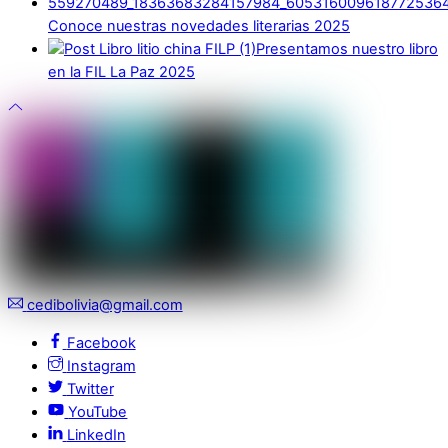
Conoce nuestras novedades literarias 2025
Presentamos nuestro libro
en la FIL La Paz 2025
cedibolivia@gmail.com
Facebook
Instagram
Twitter
YouTube
LinkedIn