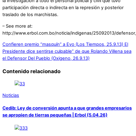
la investigación a todo el personal policial y civil que tuvo
participación directa o indirecta en la represión y posterior
traslado de los marchistas.
– See more at:
http://www.erbol.com.bo/noticia/indigenas/25092013/defens
Confieren premio “masquín” a Evo (Los Tiempos, 25.9.13)
El
Presidente dice sentirse culpable” de que Rolando Villena sea
el Defensor Del Pueblo (Oxigeno, 26.9.13)
Contenido relacionado
Noticias
Cedib: Ley de conversión apunta a que grandes empresarios
se apropien de tierras pequeñas | Erbol (5.04.26)