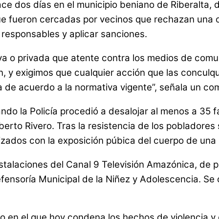
ace dos días en el municipio beniano de Riberalta,
 que fueron cercadas por vecinos que rechazan una o
s responsables y aplicar sanciones.
a o privada que atente contra los medios de comun
n, y exigimos que cualquier acción que las conculqu
 de acuerdo a la normativa vigente”, señala un com
cuando la Policía procedió a desalojar al menos a 35
erto Rivero. Tras la resistencia de los pobladores
zados con la exposición púbica del cuerpo de una be
stalaciones del Canal 9 Televisión Amazónica, de 
a Defensoría Municipal de la Niñez y Adolescencia. 
o en el que hoy condena los hechos de violencia y