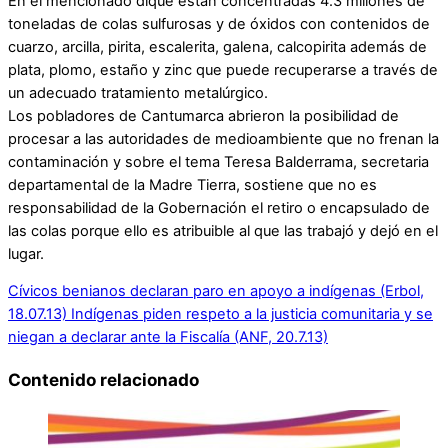
En el mencionado dique están concentradas 4.3 millones de
toneladas de colas sulfurosas y de óxidos con contenidos de
cuarzo, arcilla, pirita, escalerita, galena, calcopirita además de
plata, plomo, estaño y zinc que puede recuperarse a través de
un adecuado tratamiento metalúrgico.
Los pobladores de Cantumarca abrieron la posibilidad de
procesar a las autoridades de medioambiente que no frenan la
contaminación y sobre el tema Teresa Balderrama, secretaria
departamental de la Madre Tierra, sostiene que no es
responsabilidad de la Gobernación el retiro o encapsulado de
las colas porque ello es atribuible al que las trabajó y dejó en el
lugar.
Cívicos benianos declaran paro en apoyo a indígenas (Erbol,
18.07.13)
Indígenas piden respeto a la justicia comunitaria y se
niegan a declarar ante la Fiscalía (ANF, 20.7.13)
Contenido relacionado