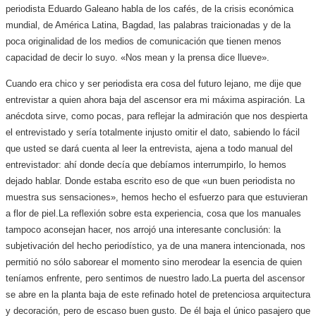
periodista Eduardo Galeano habla de los cafés, de la crisis económica
mundial, de América Latina, Bagdad, las palab
ras traicionadas y de la
poca originalidad de los medios de comunicación que tienen menos
capacidad de decir lo suyo. «Nos mean y la prensa dice llueve».
Cuando era chico y ser periodista era cosa del futuro lejano, me dije que
entrevistar a quien ahora baja del ascensor era mi máxima aspiración. La
anécdota sirve, como pocas, para reflejar la admiración que nos despierta
el entrevistado y sería totalmente injusto omitir el dato, sabiendo lo fácil
que usted se dará cuenta al leer la entrevista, ajena a todo manual del
entrevistador: ahí donde decía que debíamos interrumpirlo, lo hemos
dejado hablar. Donde estaba
escrito eso de que «un buen periodista no
muestra sus sensaciones», hemos hecho el esfuerzo para que estuvieran
a flor de piel.
La reflexión sobre esta experiencia, cosa que los manuales
tampoco aconsejan hacer, nos arrojó una interesante conclusión: la
subjetivación del hecho periodístico, ya de una manera intencionada, nos
permitió no sólo saborear el momento sino merodear la esencia de quien
teníamos enfrente, pero sentimos de nuestro lado.
La puerta del ascensor
se abre en la planta baja de este refinado hotel de pretenciosa arquitectura
y decoración, pero de escaso buen gusto. De él baja el único pasajero que