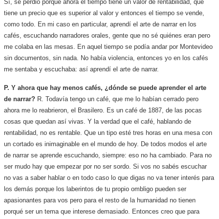
Sí, se perdió porque ahora el tiempo tiene un valor de rentabilidad, que
tiene un precio que es superior al valor y entonces el tiempo se vende,
como todo. En mi caso en particular, aprendí el arte de narrar en los
cafés, escuchando narradores orales, gente que no sé quiénes eran pero
me colaba en las mesas. En aquel tiempo se podía andar por Montevideo
sin documentos, sin nada. No había violencia, entonces yo en los cafés
me sentaba y escuchaba: así aprendí el arte de narrar.
P. Y ahora que hay menos cafés, ¿dónde se puede aprender el arte
de narrar?
R. Todavía tengo un café, que me lo habían cerrado pero
ahora me lo reabrieron, el Brasilero. Es un café de 1887, de las pocas
cosas que quedan así vivas. Y la verdad que el café, hablando de
rentabilidad, no es rentable. Que un tipo esté tres horas en una mesa con
un cortado es inimaginable en el mundo de hoy. De todos modos el arte
de narrar se aprende escuchando, siempre: eso no ha cambiado. Para no
ser mudo hay que empezar por no ser sordo. Si vos no sabés escuchar
no vas a saber hablar o en todo caso lo que digas no va tener interés para
los demás porque los laberintos de tu propio ombligo pueden ser
apasionantes para vos pero para el resto de la humanidad no tienen
porqué ser un tema que interese demasiado. Entonces creo que para