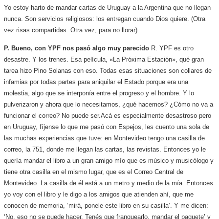
Yo estoy harto de mandar cartas de Uruguay a la Argentina que no llegan
nunca. Son servicios religiosos: los entregan cuando Dios quiere. (Otra
vez risas compartidas. Otra vez, para no llorar).
P. Bueno, con YPF nos pasó algo muy parecido
R. YPF es otro
desastre. Y los trenes. Esa película, «La Próxima Estación», qué gran
tarea hizo Pino Solanas con eso. Todas esas situaciones son collares de
infamias por todas partes para aniquilar el Estado porque era una
molestia, algo que se interponía entre el progreso y el hombre. Y lo
pulverizaron y ahora que lo necesitamos, ¿qué hacemos? ¿Cómo no va a
funcionar el correo? No puede ser.
Acá es especialmente desastroso pero
en Uruguay, fíjense lo que me pasó con Espejos, les cuento una sola de
las muchas experiencias que tuve: en Montevideo tengo una casilla de
correo, la 751, donde me llegan las cartas, las revistas. Entonces yo le
quería mandar el libro a un gran amigo mío que es músico y musicólogo y
tiene otra casilla en el mismo lugar, que es el Correo Central de
Montevideo. La casilla de él está a un metro y medio de la mía. Entonces
yo voy con el libro y le digo a los amigos que atienden ahí, que me
conocen de memoria, ‘mirá, ponele este libro en su casilla’. Y me dicen:
‘No, eso no se puede hacer. Tenés que franquearlo, mandar el paquete’ y