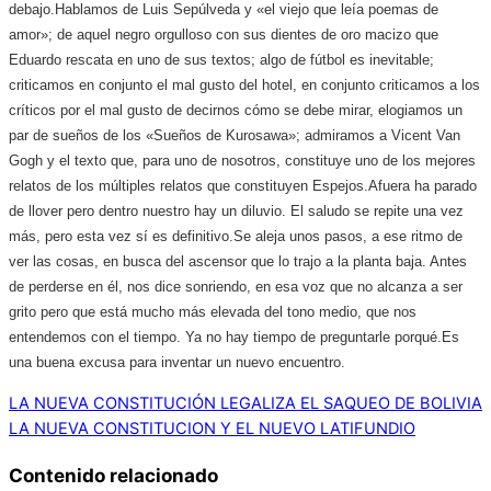
debajo.
Hablamos de Luis Sepúlveda y «el viejo que leía poemas de
amor»; de aquel negro orgulloso con sus dientes de oro macizo que
Eduardo rescata en uno de sus textos; algo de fútbol es inevitable;
criticamos en conjunto el mal gusto del hotel, en conjunto criticamos a los
críticos por el mal gusto de decirnos cómo se debe mirar, elogiamos un
par de sueños de los «Sueños de Kurosawa»; admiramos a Vicent Van
Gogh y el texto que, para uno de nosotros, constituye uno de los mejores
relatos de los múltiples relatos que constituyen Espejos.
Afuera ha parado
de llover pero dentro nuestro hay un diluvio. El saludo se repite una vez
más, pero esta vez sí es definitivo.
Se aleja unos pasos, a ese ritmo de
ver las cosas, en busca del ascensor que lo trajo a la planta baja. Antes
de perderse en él, nos dice sonriendo, en esa voz que no alcanza a ser
grito pero que está mucho más elevada del tono medio, que nos
entendemos con el tiempo. Ya no hay tiempo de preguntarle porqué.
Es
una buena excusa para inventar un nuevo encuentro.
LA NUEVA CONSTITUCIÓN LEGALIZA EL SAQUEO DE BOLIVIA
LA NUEVA CONSTITUCION Y EL NUEVO LATIFUNDIO
Contenido relacionado