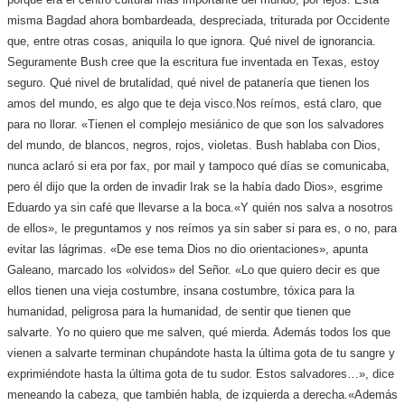
misma Bagdad ahora bombardeada, despreciada, triturada por Occidente
que, entre otras cosas, aniquila lo que ignora. Qué nivel de ignorancia.
Seguramente Bush cree que la escritura fue inventada en Texas, estoy
seguro. Qué nivel de brutalidad, qué nivel de patanería que tienen los
amos del mundo, es algo que te deja visco.
Nos reímos, está claro, que
para no llorar. «Tienen el complejo mesiánico de que son los salvadores
del mundo, de blancos, negros, rojos, violetas. Bush hablaba con Dios,
nunca aclaró si era por fax, por mail y tampoco qué días se comunicaba,
pero él dijo que la orden de invadir Irak se la había dado Dios», esgrime
Eduardo ya sin café que llevarse a la boca.
«Y quién nos salva a nosotros
de ellos», le preguntamos y nos reímos ya sin saber si para es, o no, para
evitar las lágrimas. «De ese tema Dios no dio orientaciones», apunta
Galeano, marcado los «olvidos» del Señor. «Lo que quiero decir es que
ellos tienen una vieja costumbre, insana costumbre, tóxica para la
humanidad, peligrosa para la humanidad, de sentir que tienen que
salvarte. Yo no quiero que me salven, qué mierda. Además todos los que
vienen a salvarte terminan chupándote hasta la última gota de tu sangre y
exprimiéndote hasta la última gota de tu sudor. Estos salvadores…», dice
meneando la cabeza, que también habla, de izquierda a derecha.
«Además