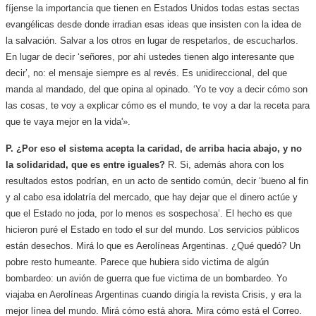
fíjense la importancia que tienen en Estados Unidos todas estas sectas
evangélicas desde donde irradian esas ideas que insisten con la idea de
la salvación. Salvar a los otros en lugar de respetarlos, de escucharlos.
En lugar de decir ‘señores, por ahí ustedes tienen algo interesante que
decir’, no: el mensaje siempre es al revés. Es unidireccional, del que
manda al mandado, del que opina al opinado. ‘Yo te voy a decir cómo son
las cosas, te voy a explicar cómo es el mundo, te voy a dar la receta para
que te vaya mejor en la vida'».
P. ¿Por eso el sistema acepta la caridad, de arriba hacia abajo, y no
la solidaridad, que es entre iguales?
R. Si, además ahora con los
resultados estos podrían, en un acto de sentido común, decir ‘bueno al fin
y al cabo esa idolatría del mercado, que hay dejar que el dinero actúe y
que el Estado no joda, por lo menos es sospechosa’. El hecho es que
hicieron puré el Estado en todo el sur del mundo. Los servicios públicos
están desechos. Mirá lo que es Aerolíneas Argentinas. ¿Qué quedó? Un
pobre resto humeante. Parece que hubiera sido victima de algún
bombardeo: un avión de guerra que fue victima de un bombardeo. Yo
viajaba en Aerolíneas Argentinas cuando dirigía la revista Crisis, y era la
mejor línea del mundo. Mirá cómo está ahora. Mira cómo está el Correo.