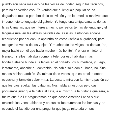
pueblo son nada más eco de las voces del poder, según los técnicos,
pero no es verdad eso. Es verdad que el lenguaje popular se ha
degradado mucho por obra de la televisión y de los medios masivos que
imponen cierto lenguaje obligatorio. Yo tengo una amiga canaria, de las
Islas Canarias, que se interesa mucho por estos temas de lenguaje y el
lenguaje rural en las aldeas perdidas de las islas. Entonces andaba
recorriendo por ahí con un aparatito de estos (señala al grabador) para
recoger las voces de los viejos. Y muchos de los viejos les decían, ‘no,
mejor hablé con él que habla mucho más bonito’. Y él era el nieto, el
bisnieto. Y ellos hablaban como la tele, por eso hablaban más
bonito.
Galeano hunde sus labios en el cortado, los humedece, y luego,
lentamente, absorbe su contenido. No habla sólo con su boca, no. Sus
manos hablan también. Su mirada tiene voces, que es preciso saber
escuchar y también saber mirar. La boca te mira con la misma pasión con
que los ojos sueltan las palabras. Nos habla a nosotros pero casi
podríamos jurar que le habla al café, a él mismo, a la historia que será, al
futuro que fue.
Le preguntamos en qué cosas América Latina sigue
teniendo las venas abiertas y en cuáles fue suturando las heridas y no
esconde el fastidio por una pregunta que juzga reiterada en sus