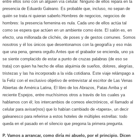
entre ellos sino con un alguien vía celular. Ninguno de ellos repara en la
presencia de Eduardo Galeano. Es probable que, incluso, no sepan de
quién se trata ni quieran saberlo.
Hombres de negocios, negocios de
hombres: la presencia femenina es nula. Cada uno de ellos actúa tal
como se espera que actúen en un ambiente como éste. El salón es, en
efecto, una millonada de clichés, de poses y de gestos comunes. Somos
nosotros y él los únicos que desentonamos con la geografía y eso más
que una pena, genera orgullo.
Antes que el grabador se encienda, uno ya
se siente complacido de estar a punto de cruzas palabras (de eso se
trata) con quien ha hecho de ellas alquimia de sueños, dolores, alegrías,
tristezas y las ha incorporado a la vida cotidiana. Este viaje relámpago a
la Feliz con el exclusivo objetivo de entrevistar al escritor de Las Venas
Abiertas de América Latina, El libro de los Abrazos, Patas Arriba y el
reciente Espejos, entre muchísimos otros a través de los cuales ya
hablamos con él; los intercambios de correos electrónicos, el llamado al
celular para avisar(nos) que lo habían cambiado de «tapera», un decir
galeanesco para referirse a estos hoteles de múltiples estrellas: todo
queda en el pasado en el silencio que pregona la primera pregunta.
P. Vamos a arrancar, como diría mi abuelo, por el principio. Dicen