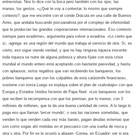
entrevistas. Nos lo dice con la boca pero también con los ojos, las
manos, los gestos. «¿Qué te voy a contestar, lo mismo que siempre
contesto?, que me encontré con el conde Drácula en una calle de Buenos
Aires, que andaba buscando psicoanalista por el complejo de inferioridad
que le producían las grandes corporaciones internacionales. Eso contesto
siempre para evadirme», argumenta para volver a evadirse. «Lo cierto que
sí, -agrega- es una región del mundo que trabaja al servicio de otra. Sí, es
cierto, eso sigue siendo verdad, y que no hay ninguna riqueza inocente:
toda riqueza se nutre de alguna pobreza y ahora fíjate con esta crisis
mundial el mundo entero está aceptando con bastante pasividad, y hasta
con aplausos, estos regalitos que van recibiendo los banqueros, los
pobres banqueros que son los culpables de esta catástrofe financiera»,
sostiene con ironía.
Luego se explaya sobre el plan de «salvataje» con que
Europa y Estados Unidos hicieron de Papa Noel: «Los banqueros son los
que reciben la recompensa con que los premian, por lo menos, con 3
millones de millones, que te da una buena cantidad de ceros. A lo larga lo
paga eso que llaman ‘tercer mundo’, o sea las naciones sometidas, que
venden lo que venden cada vez más barato, pagan deudas externas que
son como sogas ahí metidas en el pescuezo con una vuelta de rosca y
otra y otra. Por fin se le ocurrió a alguien -Correa, en Ecuador- ver si era