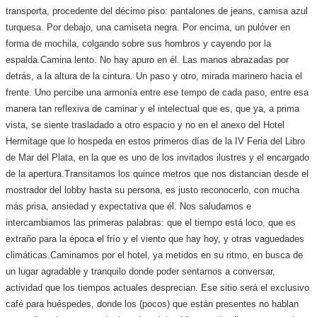
transporta, procedente del décimo piso: pantalones de jeans, camisa azul
turquesa. Por debajo, una camiseta negra. Por encima, un pulóver en
forma de mochila, colgando sobre sus hombros y cayendo por la
espalda.
Camina lento. No hay apuro en él. Las manos abrazadas por
detrás, a la altura de la cintura. Un paso y otro, mirada marinero hacia el
frente. Uno percibe una armonía entre ese tempo de cada paso, entre esa
manera tan reflexiva de caminar y el intelectual que es, que ya, a prima
vista, se siente trasladado a otro espacio y no en el anexo del Hotel
Hermitage que lo hospeda en estos primeros días de la IV Feria del Libro
de Mar del Plata, en la que es uno de los invitados ilustres y el encargado
de la apertura.
Transitamos los quince metros que nos distancian desde el
mostrador del lobby hasta su persona, es justo reconocerlo, con mucha
más prisa, ansiedad y expectativa que él. Nos saludamos e
intercambiamos las primeras palabras: que el tiempo está loco, que es
extraño para la época el frío y el viento que hay hoy, y otras vaguedades
climáticas.
Caminamos por el hotel, ya metidos en su ritmo, en busca de
un lugar agradable y tranquilo donde poder sentarnos a conversar,
actividad que los tiempos actuales desprecian. Ese sitio será el exclusivo
café para huéspedes, donde los (pocos) que están presentes no hablan