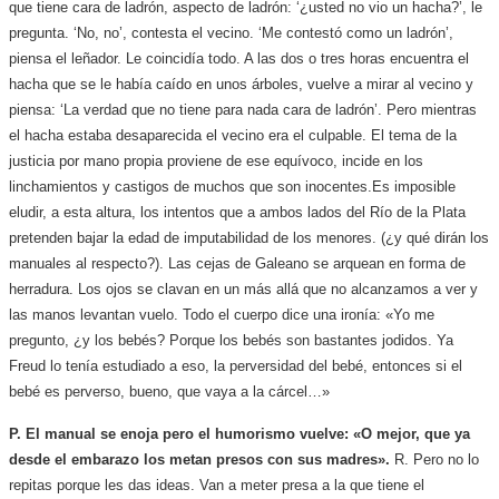
que tiene cara de ladrón, aspecto de ladrón: ‘¿usted no vio un hacha?’, le
pregunta. ‘No, no’, contesta el vecino. ‘Me contestó como un ladrón’,
piensa el leñador. Le coincidía todo. A las dos o tres horas encuentra el
hacha que se le había caído en unos árboles, vuelve a mirar al vecino y
piensa: ‘La verdad que no tiene para nada cara de ladrón’. Pero mientras
el hacha estaba desaparecida el vecino era el culpable. El tema de la
justicia por mano propia proviene de ese equívoco, incide en los
linchamientos y castigos de muchos que son inocentes.
Es imposible
eludir, a esta altura, los intentos que a ambos lados del Río de la Plata
pretenden bajar la edad de imputabilidad de los menores. (¿y qué dirán los
manuales al respecto?). Las cejas de Galeano se arquean en forma de
herradura. Los ojos se clavan en un más allá que no alcanzamos a ver y
las manos levantan vuelo. Todo el cuerpo dice una ironía: «Yo me
pregunto, ¿y los bebés? Porque los bebés son bastantes jodidos. Ya
Freud lo tenía estudiado a eso, la perversidad del bebé, entonces si el
bebé es perverso, bueno, que vaya a la cárcel…»
P. El manual se enoja pero el humorismo vuelve: «O mejor, que ya
desde el embarazo los metan presos con sus madres».
R. Pero no lo
repitas porque les das ideas. Van a meter presa a la que tiene el