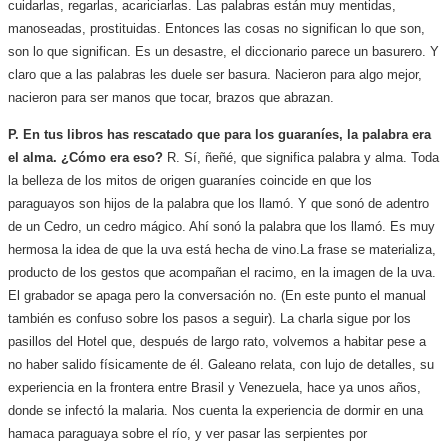
cuidarlas, regarlas, acariciarlas. Las palabras están muy mentidas,
manoseadas, prostituidas. Entonces las cosas no significan lo que son,
son lo que significan. Es un desastre, el diccionario parece un basurero. Y
claro que a las palabras les duele ser basura. Nacieron para algo mejor,
nacieron para ser manos que tocar, brazos que abrazan.
P
. En tus libros has rescatado que para los guaraníes, la palabra era
el alma. ¿Cómo era eso?
R. Sí, ñeñé, que significa palabra y alma. Toda
la belleza de los mitos de origen guaraníes coincide en que los
paraguayos son hijos de la palabra que los llamó. Y que sonó de adentro
de un Cedro, un cedro mágico. Ahí sonó la palabra que los llamó. Es muy
hermosa la idea de que la uva está hecha de vino.
La frase se materializa,
producto de los gestos que acompañan el racimo, en la imagen de la uva.
El grabador se apaga pero la conversación no. (En este punto el manual
también es confuso sobre los pasos a seguir). La charla sigue por los
pasillos del Hotel que, después de largo rato, volvemos a habitar pese a
no haber salido físicamente de él. Galeano relata, con lujo de detalles, su
experiencia en la frontera entre Brasil y Venezuela, hace ya unos años,
donde se infectó la malaria. Nos cuenta la experiencia de dormir en una
hamaca paraguaya sobre el río, y ver pasar las serpientes por