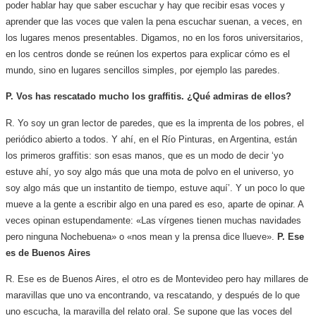
poder hablar hay que saber escuchar y hay que recibir esas voces y
aprender que las voces que valen la pena escuchar suenan, a veces, en
los lugares menos presentables. Digamos, no en los foros universitarios,
en los centros donde se reúnen los expertos para explicar cómo es el
mundo, sino en lugares sencillos simples, por ejemplo las paredes.
P. Vos has rescatado mucho los graffitis. ¿Qué admiras de ellos?
R. Yo soy un gran lector de paredes, que es la imprenta de los pobres, el
periódico abierto a todos. Y ahí, en el Río Pinturas, en Argentina, están
los primeros graffitis: son esas manos, que es un modo de decir ‘yo
estuve ahí, yo soy algo más que una mota de polvo en el universo, yo
soy algo más que un instantito de tiempo, estuve aquí’. Y un poco lo que
mueve a la gente a escribir algo en una pared es eso, aparte de opinar. A
veces opinan estupendamente: «Las vírgenes tienen muchas navidades
pero ninguna Nochebuena» o «nos mean y la prensa dice llueve».
P. Ese
es de Buenos Aires
R. Ese es de Buenos Aires, el otro es de Montevideo pero hay millares de
maravillas que uno va encontrando, va rescatando, y después de lo que
uno escucha, la maravilla del relato oral. Se supone que las voces del