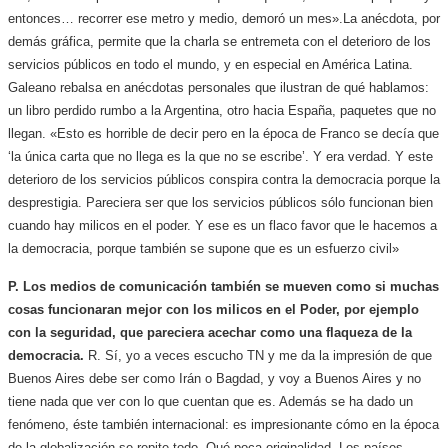
entonces… recorrer ese metro y medio, demoró un mes».
La anécdota, por
demás gráfica, permite que la charla se entremeta con el deterioro de los
servicios públicos en todo el mundo, y en especial en América Latina.
Galeano rebalsa en anécdotas personales que ilustran de qué hablamos:
un libro perdido rumbo a la Argentina, otro hacia España, paquetes que no
llegan. «Esto es horrible de decir pero en la época de Franco se decía que
‘la única carta que no llega es la que no se escribe’. Y era verdad. Y este
deterioro de los servicios públicos conspira contra la democracia porque la
desprestigia. Pareciera ser que los servicios públicos sólo funcionan bien
cuando hay milicos en el poder. Y ese es un flaco favor que le hacemos a
la democracia, porque también se supone que es un esfuerzo civil»
P. Los medios de comunicación también se mueven como si muchas
cosas funcionaran mejor con los milicos en el Poder, por ejemplo
con la seguridad, que pareciera acechar como una flaqueza de la
democracia.
R. Sí, yo a veces escucho TN y me da la impresión de que
Buenos Aires debe ser como Irán o Bagdad, y voy a Buenos Aires y no
tiene nada que ver con lo que cuentan que es. Además se ha dado un
fenómeno, éste también internacional: es impresionante cómo en la época
de la globalización se repite todo. Qué poca originalidad. Los países