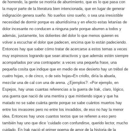
de horrendo, la gente se moriría de aburrimiento, que es lo que pasa con
la mayor parte de la literatura bien intencionada, que en lugar de generar
indignación genera sueño. No sueños sino sueño, o sea una irresistible
necesidad de dormir porque es aburridísima y en efecto estas letanías de
dolor incesante no conducen a ninguna parte porque aburren a todos y
además, justamente, los dolientes del dolor lo que menos quieren es
volver a escuchar el dolor que padecen, encima que lo están padeciendo.
Entonces hay que saber cómo tratar de acercarse a estos temas a veces
muy espinosos logrando que sean atractivos y que además estén siempre
acompañados por una contraparte: a veces una pequeña frase, una
pequeña cosita que indique que en medio de ese desierto hay un trébol de
cuatro hojas, o de cinco, o de seis hojas»
En criollo, diría la abuela,
mezclar una de cal con una de arena. ¿Ejemplos?: «Por ejemplo, en
Espejos, hay unas cuantas referencias a la guerra de Irak, claro, lógico,
una guerra que nació de una mentira y que mintiendo sigue y que ha
matado no se sabe cuánta gente porque se sabe cuántos muertos hay
entre los invasores pero no entre los invadidos, de eso no hay la menor
idea. Entonces hay unos cuantos textos que se refieren a eso pero
también hay uno que dice ‘cuidado con confundirse, querido lector, mucho
cuidado. En Irak nació el primer poema de amor de la historia de la