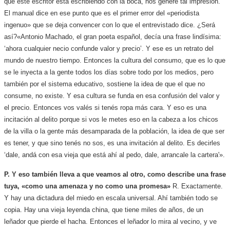
que este escritor está escribiendo con la boca, nos genere tal impresión.
El manual dice en ese punto que es el primer error del «periodista
ingenuo» que se deja convencer con lo que el entrevistado dice. ¿Será
así?
«Antonio Machado, el gran poeta español, decía una frase lindísima:
‘ahora cualquier necio confunde valor y precio’. Y ese es un retrato del
mundo de nuestro tiempo. Entonces la cultura del consumo, que es lo que
se le inyecta a la gente todos los días sobre todo por los medios, pero
también por el sistema educativo, sostiene la idea de que el que no
consume, no existe. Y esa cultura se funda en esa confusión del valor y
el precio. Entonces vos valés si tenés ropa más cara. Y eso es una
incitación al delito porque si vos le metes eso en la cabeza a los chicos
de la villa o la gente más desamparada de la población, la idea de que ser
es tener, y que sino tenés no sos, es una invitación al delito. Es decirles
‘dale, andá con esa vieja que está ahí al pedo, dale, arrancale la cartera'».
P. Y eso también lleva a que veamos al otro, como describe una frase
tuya, «como una amenaza y no como una promesa»
R. Exactamente.
Y hay una dictadura del miedo en escala universal. Ahí también todo se
copia. Hay una vieja leyenda china, que tiene miles de años, de un
leñador que pierde el hacha. Entonces el leñador lo mira al vecino, y ve