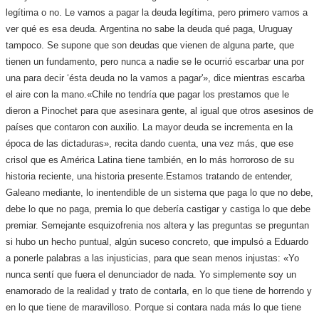
legítima o no. Le vamos a pagar la deuda legítima, pero primero vamos a
ver qué es esa deuda. Argentina no sabe la deuda qué paga, Uruguay
tampoco. Se supone que son deudas que vienen de alguna parte, que
tienen un fundamento, pero nunca a nadie se le ocurrió escarbar una por
una para decir ‘ésta deuda no la vamos a pagar'», dice mientras escarba
el aire con la mano.
«Chile no tendría que pagar los prestamos que le
dieron a Pinochet para que asesinara gente, al igual que otros asesinos de
países que contaron con auxilio. La mayor deuda se incrementa en la
época de las dictaduras», recita dando cuenta, una vez más, que ese
crisol que es América Latina tiene también, en lo más horroroso de su
historia reciente, una historia presente.
Estamos tratando de entender,
Galeano mediante, lo inentendible de un sistema que paga lo que no debe,
debe lo que no paga, premia lo que debería castigar y castiga lo que debe
premiar. Semejante esquizofrenia nos altera y las preguntas se preguntan
si hubo un hecho puntual, algún suceso concreto, que impulsó a Eduardo
a ponerle palabras a las injusticias, para que sean menos injustas: «Yo
nunca sentí que fuera el denunciador de nada. Yo simplemente soy un
enamorado de la realidad y trato de contarla, en lo que tiene de horrendo y
en lo que tiene de maravilloso. Porque si contara nada más lo que tiene