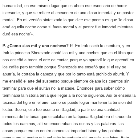
humanidad, en ese mismo lugar que es ahora ese escenario de horror
incesante, y que se refiere al encuentro de una diosa inmortal y un pastor
mortal’. En mi versión sintetizada lo que dice ese poema es que ‘la diosa
amó aquella noche como si fuera mortal y el pastor fue inmortal mientras
duró esa noche'».
P. ¿Como «las mil y una noches»?
R. En Irak nació la escritura, y en
Irak la princesa Sherezade contó las mil y una noches que es el libro que
nos enseñó a todos el arte de contar, porque yo aprendí lo que aprendí en
los cafés pero también porque Sherezade me enseñó que si el rey se
aburría, le cortaba la cabeza y que por lo tanto está prohibido aburrir. Y
me enseñó el arte del suspenso porque siempre dejaba los cuentos sin
terminar para que el sultán no la matase. Entonces para saber cómo
terminaba la historia tenía que llegar a la noche siguiente. Así te enseña la
técnica del tigre en el aire, cómo se puede lograr mantener la tensión del
lector. Bueno, eso fue escrito en Bagdad, a partir de una cantidad
inmensa de historias que circulaban en la época.
Bagdad era el cruce de
todos los caminos, allí se encontraban las cosas y las palabras: las
cosas porque era un centro comercial importantísimo y las palabras
porque era el centro cultural más importante del mundo, por lejos. Esta