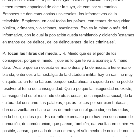
tienen menos capacidad de decir lo suyo, de caminar su camino.
Entonces se dan esas copias universales: los informativos de la
televisión. Empiezan, en casi todos los países, con temas de seguridad
pública, crímenes, violaciones, asesinatos. Eso es la mitad o más del
informativo, con lo cual la población queda temblando y diciendo ‘estamos
en manos de los delitos, de los delincuentes, de los criminales’.
P. Tocan las fibras del miedo…
R. Miedo que es el peor de los
consejeros, porque el miedo, ¿qué es lo que te va a aconsejar?: mano
dura. ‘Acá lo que se necesita es mano dura’ y la democracia tiene mano
blanda, entonces a la nostalgia de la dictadura militar hay un camino muy
chiquito.
Es un tema bárbaro porque hasta ahora la izquierda no ha podido
resolver el tema de la inseguridad. Quizá porque la inseguridad no existe,
la inseguridad es el resultado de otras cosas, de la injusticia social, de la
cultura del consumo.
Las palabras, quizás felices por ser bien tratadas,
dan una vuelta en el aire antes de meterse en el grabador, en los oídos,
en la boca, en los ojos. Es extraño expresarlo pero hay una sensación de
comunión, de común-unión, que parece, también, dar vueltas en el aire.
Es
posible, acaso, que nada de eso ocurra y el sólo hecho de coincidir con lo