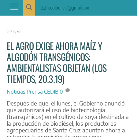
Skip
Menu
cedibolivia@gmail.com
to
content
20/03/2019
EL AGRO EXIGE AHORA MAÍZ Y
ALGODÓN TRANSGÉNICOS;
AMBIENTALISTAS OBJETAN (LOS
TIEMPOS, 20.3.19)
Noticias
Prensa CEDIB
0
Después de que, el lunes, el Gobierno anunció
que autorizará el uso de biotecnología
(transgénicos) en el cultivo de soya destinada a
la producción de biodiésel, los productores
agropecuarios de Santa Cruz apuntan ahora a
extender la permisión de organismos