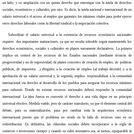
un lado, y su ampliación con un quinto derecho que entronque con la tutela de derechos
sociales, económicos y culturales, por otro. Es decir, la tutela nacional e internacional de un
salario universal o el acceso al empleo que garantice los mínimos vitales para poder ejercer
otros derechos laborales como la libertad sindical o la negociación colectiva.
Subordinar el salario universal a la existencia de recursos económicos nacionales
requiere
dos importantes matizaciones, ya que no resulta tolerable seguir manteniendo los
derechos económicos, sociales y culturales en planos meramente declarativos. La primera
implica un control de los recursos de los Estados nacionales (mediante técnicas de
progresividad y no de regresividad, de planes concretos de creación de empleo, de
políticas
públicas, de impuestos…) dirigidos a la creación de empleo (al trabajo decente) o a la
aprobación de un salario universal y, la segunda, implica
responsabilizar a la comunidad
internacional vía derecho al desarrollo de los pueblos para asegurar los recursos mínimos
para subsistir. Donde no existan recursos nacionales deberá responder la comunidad
internacional. La idea fuerza es convertir el derecho a una vida digna en un principio
universal efectivo. Medida viable, pero de carácter transitorio, ya que el elemento central del
debate, para su materialización, pasa por cambiar toda la arquitectura económica
internacional puesto que el problema no reside en la falta de recursos sino en su
redistribución. En definitiva, las cláusulas sociales deben incorporarse a la regla de
comercio e inversiones siempre y cuando su valor normativo sea, al menos, equiparable al