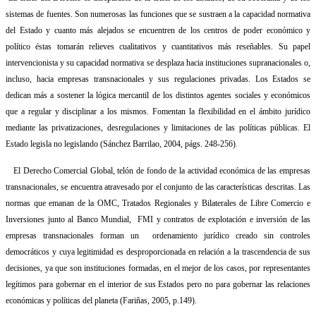
sistemas de fuentes. Son numerosas las funciones que se sustraen a la capacidad normativa
del Estado y cuanto más alejados se encuentren de los centros de poder económico y
político éstas tomarán relieves cualitativos y cuantitativos más reseñables. Su papel
intervencionista y su capacidad normativa se desplaza hacia instituciones supranacionales o,
incluso, hacia empresas transnacionales y sus regulaciones privadas. Los Estados se
dedican más a sostener la lógica mercantil de los distintos agentes sociales y económicos
que a regular y disciplinar a los mismos. Fomentan la flexibilidad en el ámbito jurídico
mediante las privatizaciones, desregulaciones y limitaciones de las políticas públicas. El
Estado legisla no legislando (Sánchez Barrilao, 2004, págs. 248-256)
.
El Derecho Comercial Global, telón de fondo de la actividad económica de las empresas
transnacionales, se encuentra atravesado por el conjunto de las características descritas. Las
normas que emanan de la OMC, Tratados Regionales y Bilaterales de Libre Comercio e
Inversiones junto al Banco Mundial,
FMI y contratos de explotación e inversión de las
empresas transnacionales forman un
ordenamiento jurídico creado sin controles
democráticos y cuya legitimidad es desproporcionada en relación a la trascendencia de sus
decisiones, ya que son instituciones formadas, en el mejor de los casos, por representantes
legítimos para gobernar en el interior de sus Estados pero no para gobernar las relaciones
económicas y políticas del planeta (Fariñas, 2005, p.149).