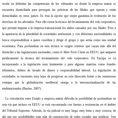
reside en delimitar las competencias de los tribunales en donde la empresa matriz se
encuentra domiciliada para perseguir las prácticas de las filiales que operan y están
domiciliadas en otros países. Es ésta la opción que mejor garantiza la restitución de los
derechos de los afectados. Para ello existe la técnica del levantamiento del velo corporativo,
que permite imputar a la empresa transnacional los daños causados por sus filiales. Pese a
la apariencia de la pluralidad de sociedades autónomas y con diferentes nacionalidades se
busca responsabilizar a quien coordina y dirige el grupo y que actúa como una unidad
económica. Para profundizar en esta técnica se exigen criterios que vayan más allá del
domicilio y las legislaciones nacionales, como el
Alien Torts Claim
en EEUU, que amparen
jurídicamente la técnica del levantamiento del velo corporativo. En Europa se va
incorporando a la legislación muy lentamente y para algunas materias como fraudes
tributarios, delitos de lavado de dinero y responsabilidad laboral. La legislación de
sociedades se encuentra muy lejos de progresar en esta dirección frente a las numerosas
ventajas que la globalización neoliberal otorga a la internacionalización de las
multinacionales (Baylos, 2007).
La vinculación entre Estado y empresa matriz dificulta la posibilidad de profundizar en
esta vía que incluso en EEUU se está encontrando con fuertes a resistencias en el ámbito
del Tribunal Supremo. Además, la vía judicial es muy larga, muy lenta y muy costosa, de
ahí que sus posibilidades sean más de construcción de redes sociales que jurídicas. Son