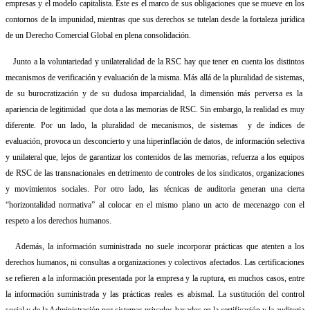
empresas y el modelo capitalista. Este es el marco de sus obligaciones que se mueve en los
contornos de la impunidad, mientras que sus derechos se tutelan desde la fortaleza jurídica
de un Derecho Comercial Global en plena consolidación.
Junto a la voluntariedad y unilateralidad de la RSC hay que tener en cuenta los distintos
mecanismos de verificación y evaluación de la misma. Más allá de la pluralidad de sistemas,
de su burocratización y de su dudosa imparcialidad, la dimensión más perversa es la
apariencia de legitimidad
que dota a las memorias de RSC. Sin embargo, la realidad es muy
diferente. Por un lado, la pluralidad de mecanismos, de sistemas
y de índices de
evaluación, provoca un desconcierto y una hiperinflación de datos, de información selectiva
y unilateral que, lejos de garantizar los contenidos de las memorias, refuerza a los equipos
de RSC de las transnacionales en detrimento de controles de los sindicatos, organizaciones
y movimientos sociales. Por otro lado, las técnicas de auditoria generan una cierta
“horizontalidad normativa” al colocar en el mismo plano un acto de mecenazgo con el
respeto a los derechos humanos.
Además, la información suministrada no suele incorporar prácticas que atenten a los
derechos humanos, ni consultas a organizaciones y colectivos afectados. Las certificaciones
se refieren a la información presentada por la empresa y la ruptura, en muchos casos, entre
la información suministrada y las prácticas reales es abismal. La sustitución del control