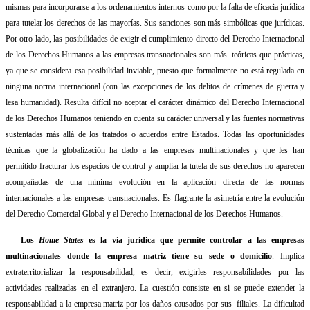
mismas para incorporarse a los ordenamientos internos como por la falta de eficacia jurídica
para tutelar los derechos de las mayorías. Sus sanciones son más simbólicas que jurídicas.
Por otro lado, las posibilidades de exigir el cumplimiento directo del Derecho Internacional
de los Derechos Humanos a las empresas transnacionales son más
teóricas que prácticas,
ya que se considera esa posibilidad inviable, puesto que formalmente no está regulada en
ninguna norma internacional (con las excepciones de los delitos de crímenes de guerra y
lesa humanidad). Resulta difícil no aceptar el carácter dinámico del Derecho Internacional
de los Derechos Humanos teniendo en cuenta su carácter universal y las fuentes normativas
sustentadas más allá de los tratados o acuerdos entre Estados. Todas las oportunidades
técnicas que la globalización ha dado a las empresas multinacionales y que les han
permitido fracturar los espacios de control y ampliar la tutela de sus derechos no aparecen
acompañadas de una mínima evolución en la aplicación directa de las normas
internacionales a las empresas transnacionales. Es flagrante la asimetría entre la evolución
del Derecho Comercial Global y el Derecho Internacional de los Derechos Humanos.
Los
Home States
es la vía jurídica que permite controlar a las empresas
multinacionales donde la empresa matriz tiene su sede o domicilio
. Implica
extraterritorializar la responsabilidad, es decir, exigirles responsabilidades por las
actividades realizadas en el extranjero. La cuestión consiste en si se puede extender la
responsabilidad a la empresa matriz por los daños causados por sus
filiales. La dificultad