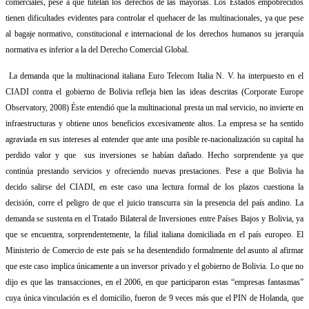
comerciales, pese a que tutelan los derechos de las mayorías. Los Estados empobrecidos
tienen dificultades evidentes para controlar el quehacer de las multinacionales, ya que pese
al bagaje normativo, constitucional e internacional de los derechos humanos su jerarquía
normativa es inferior a la del Derecho Comercial Global.
La demanda que la multinacional italiana Euro Telecom Italia N. V. ha interpuesto en el
CIADI contra el gobierno de Bolivia refleja bien las ideas descritas (Corporate Europe
Observatory, 2008) Éste entendió que la multinacional presta un mal servicio, no invierte en
infraestructuras y obtiene unos beneficios excesivamente altos. La empresa se ha sentido
agraviada en sus intereses al entender que ante una posible re-nacionalización su capital ha
perdido valor y que
sus inversiones se habían dañado. Hecho sorprendente ya que
continúa prestando servicios y ofreciendo nuevas prestaciones. Pese a que Bolivia ha
decido salirse del CIADI, en este caso una lectura formal de los plazos cuestiona la
decisión, corre el peligro de que el juicio transcurra sin la presencia del país andino. La
demanda se sustenta en el Tratado Bilateral de Inversiones entre Países Bajos y Bolivia, ya
que se encuentra, sorprendentemente, la filial italiana domiciliada en el país europeo. El
Ministerio de Comercio de este país se ha desentendido formalmente del asunto al afirmar
que este caso implica únicamente a un inversor privado y el gobierno de Bolivia. Lo que no
dijo es que las transacciones, en el 2006, en que participaron estas “empresas fantasmas”
cuya única vinculación es el domicilio, fueron de 9 veces más que el PIN de Holanda, que