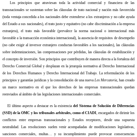
Los principios que atraviesan toda la actividad comercial y financiera de las
transnacionales se sustentan sobre las cláusulas de trato nacional y nación más favorecida
(toda ventaja concedida a los nacionales debe extenderse a los extranjeros y no cabe ayuda
del Estado a sus nacionales), el trato justo y equitativo (no cabe discriminación a la empresa
extranjera), el trato más favorable (prevalece la norma nacional o internacional más
favorable a la transacción económica internacional), la ausencia de requisitos de desempeño
(no cabe exigir al inversor extranjero conductas favorables a los nacionales), las cláusulas
sobre indemnizaciones, las compensaciones por pérdidas, las cláusulas de estabilización y
el concepto de inversión. Son principios que contribuyen de manera directa a la fortaleza del
Derecho Comercial Global y desplazan en la jerarquía normativa al Derecho Internacional
de los Derechos Humanos y Derecho Internacional del Trabajo. La reformulación de los
principios y garantías jurídicas y la consolidación de una nueva
Lex Mercatoria
, han creado
un marco normativo en el que los derechos de las empresas transnacionales quedan
reenviados al ámbito de las legislaciones internacionales comerciales.
El último aspecto a destacar es la existencia
del Sistema de Solución de Diferencias
(SSD) de la OMC y los tribunales arbitrales, como el CIADI
, encargados de dirimir los
conflictos entre empresas transnacionales y Estados receptores, desde una supuesta
neutralidad. Las resoluciones suelen venir acompañadas de modificaciones legislativas,
sanciones comerciales, multas… y su incumplimiento puede provocar consecuencias