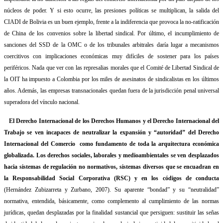
núcleos de poder. Y si esto ocurre, las presiones políticas se multiplican, la salida del
CIADI de Bolivia es un buen ejemplo, frente a la indiferencia que provoca la no-ratificación
de China de los convenios sobre la libertad sindical. Por último, el incumplimiento de
sanciones del SSD de la OMC o de los tribunales arbitrales daría lugar a mecanismos
coercitivos con implicaciones económicas muy difíciles de sostener para los países
periféricos. Nada que ver con las represalias morales que el Comité de Libertad Sindical de
la OIT ha impuesto a Colombia por los miles de asesinatos de sindicalistas en los últimos
años. Además, las empresas transnacionales quedan fuera de la jurisdicción penal universal
superadora del vínculo nacional.
El Derecho Internacional de los Derechos Humanos y el Derecho Internacional del
Trabajo se ven incapaces de neutralizar la expansión y “autoridad” del Derecho
Internacional del Comercio
como fundamento de toda la arquitectura económica
globalizada. Los derechos sociales, laborales y medioambientales se ven desplazados
hacia sistemas de regulación no normativos, sistemas diversos que se encuadran en
la Responsabilidad Social Corporativa (RSC) y en los códigos de conducta
(Hernández Zubizarreta y Zurbano, 2007). Su aparente “bondad” y su “neutralidad”
normativa, entendida, básicamente, como complemento al cumplimiento de las normas
jurídicas, quedan desplazadas por la finalidad sustancial que persiguen: sustituir las señas