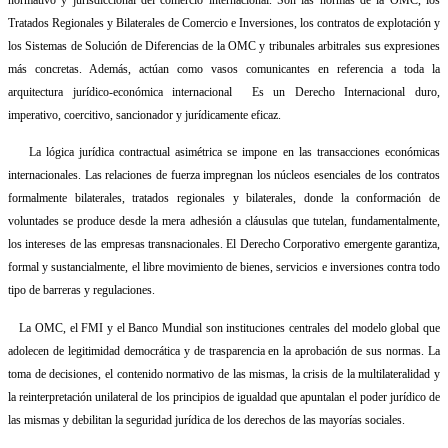
Tratados Regionales y Bilaterales de Comercio e Inversiones, los contratos de explotación y
los Sistemas de Solución de Diferencias de la OMC y tribunales arbitrales sus expresiones
más concretas. Además,
actúan como vasos comunicantes en referencia a toda la
arquitectura jurídico-económica internacional
Es un Derecho Internacional duro,
imperativo, coercitivo, sancionador y jurídicamente eficaz.
La lógica jurídica contractual asimétrica se impone en las transacciones económicas
internacionales. Las relaciones de fuerza impregnan los núcleos esenciales de los contratos
formalmente bilaterales, tratados regionales y bilaterales, donde la conformación de
voluntades se produce desde la mera adhesión a cláusulas que tutelan, fundamentalmente,
los intereses de las empresas transnacionales. El Derecho Corporativo emergente garantiza,
formal y sustancialmente, el libre movimiento de bienes, servicios e inversiones contra todo
tipo de barreras y regulaciones.
La OMC, el FMI y el Banco Mundial son instituciones centrales del modelo global que
adolecen de legitimidad democrática y de trasparencia en la aprobación de sus normas. La
toma de decisiones, el contenido normativo de las mismas, la crisis de la multilateralidad y
la reinterpretación unilateral de los principios de igualdad que apuntalan el poder jurídico de
las mismas y debilitan la seguridad jurídica de los derechos de las mayorías sociales.