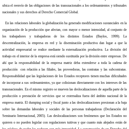
ubica el reenvío de las obligaciones de las transnacionales a los ordenamientos y tribunales
nacionales y sus derechos al Derecho Comercial Global.
En las relaciones laborales la globalización ha generado modificaciones sustanciales en la
organización de la producción que afectan, con mayor o menor intensidad, al conjunto de
los trabajadores y trabajadoras de los distintos Estados (Baylos, 1999). La
descentralización, la empresa en red y la diseminación productiva dan lugar a que la
actividad empresarial se realice mediante la externalización productiva. La división del
trabajo en el interior de la empresa está siendo sustituida por la división entre empresas. De
ahí que la responsabilidad de la empresa matriz deba extenderse a toda la cadena de
producción
con relación a las filiales, las proveedoras, las contratas y las subcontratas.
Responsabilidad que las legislaciones de los Estados receptores tienen muchas dificultades
de incorporar a sus ordenamientos, ya que colisionan directamente con los intereses de las
transnacionales. En el mismo registro se mueven las deslocalizaciones de aquella parte de la
producción o prestación de servicios que se externaliza fuera del ámbito nacional de la
empresa matriz. El dumping social y fiscal junto a las deslocalizaciones presionan a la baja
sobre las demandas laborales y sociales de las personas trabajadoras (Declaración del
Seminario Internacional, 2005). Las deslocalizaciones son fenómenos que los Estados no
quieren o no pueden legislar con regulaciones tuitivas y que cuanto más alejados están de
los núcleos de poder las padecen con más impunidad. La construcción de un Derecho del