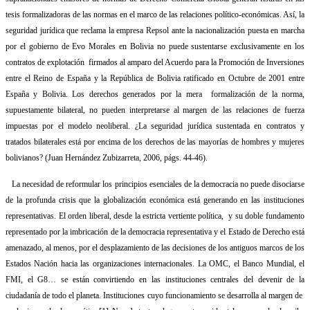
tesis formalizadoras de las normas en el marco de las relaciones político-económicas. Así, la
seguridad jurídica que reclama la empresa Repsol ante la nacionalización puesta en marcha
por el gobierno de Evo Morales en Bolivia no puede sustentarse exclusivamente en los
contratos de explotación
firmados al amparo del Acuerdo para la Promoción de Inversiones
entre el Reino de España y la República de Bolivia ratificado en Octubre de 2001 entre
España y Bolivia. Los derechos generados por la mera
formalización de la norma,
supuestamente bilateral, no pueden interpretarse al margen de las relaciones de fuerza
impuestas por el modelo neoliberal. ¿La seguridad jurídica sustentada en contratos y
tratados bilaterales está por encima de los derechos de las mayorías de hombres y mujeres
bolivianos? (Juan Hernández Zubizarreta, 2006, págs. 44-46)
.
La necesidad de reformular los principios esenciales de la democracia no puede disociarse
de la profunda crisis que la globalización económica está generando en las instituciones
representativas. El orden liberal, desde la estricta vertiente política,
y su doble fundamento
representado por la imbricación de la democracia representativa y el Estado de Derecho está
amenazado, al menos, por el desplazamiento de las decisiones de los antiguos marcos de los
Estados Nación hacia las organizaciones internacionales. La OMC, el Banco Mundial, el
FMI, el G8… se están convirtiendo en las instituciones centrales del devenir de la
ciudadanía de todo el planeta. Instituciones cuyo funcionamiento se desarrolla al margen de