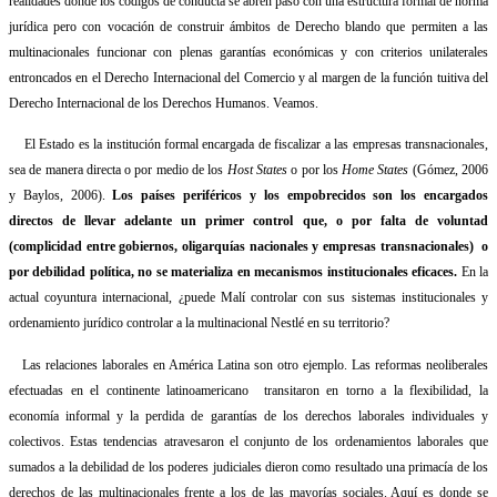
realidades donde los códigos de conducta se abren paso con una estructura formal de norma
jurídica pero con vocación de construir ámbitos de Derecho blando que permiten a las
multinacionales funcionar con plenas garantías económicas y con criterios unilaterales
entroncados en el Derecho Internacional del Comercio y al margen de la función tuitiva del
Derecho Internacional de los Derechos Humanos. Veamos.
El Estado es la institución formal encargada de fiscalizar a las empresas transnacionales,
sea de manera directa o por medio de los
Host States
o por los
Home States
(Gómez, 2006
y Baylos, 2006).
Los países periféricos y los empobrecidos son los encargados
directos de llevar adelante un primer control que, o por falta de voluntad
(complicidad entre gobiernos, oligarquías nacionales y empresas transnacionales)
o
por debilidad política, no se materializa en mecanismos institucionales eficaces.
En la
actual coyuntura internacional, ¿puede Malí controlar con sus sistemas institucionales y
ordenamiento jurídico controlar a la multinacional Nestlé en su territorio?
Las relaciones laborales en América Latina son otro ejemplo. Las reformas neoliberales
efectuadas en el continente latinoamericano
transitaron en torno a la flexibilidad, la
economía informal y la perdida de garantías de los derechos laborales individuales y
colectivos. Estas tendencias atravesaron el conjunto de los ordenamientos laborales que
sumados a la debilidad de los poderes judiciales dieron como resultado una primacía de los
derechos de las multinacionales frente a los de las mayorías sociales. Aquí es donde se