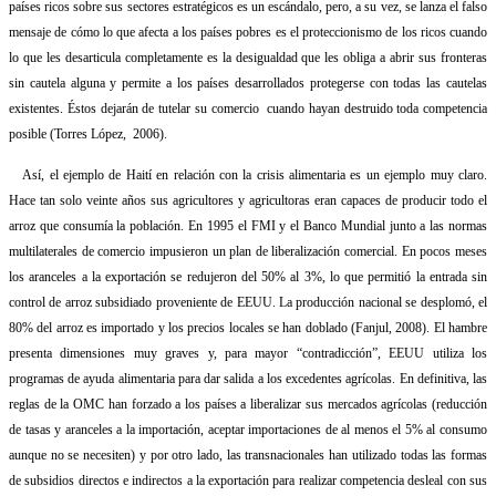
países ricos sobre sus sectores estratégicos es un escándalo, pero, a su vez, se lanza el falso
mensaje de cómo lo que afecta a los países pobres es el proteccionismo de los ricos cuando
lo que les desarticula completamente es la desigualdad que les obliga a abrir sus fronteras
sin cautela alguna y permite a los países desarrollados protegerse con todas las cautelas
existentes. Éstos dejarán de tutelar su comercio
cuando hayan destruido toda competencia
posible (Torres López,
2006).
Así, el ejemplo de Haití en relación con la crisis alimentaria es un ejemplo muy claro.
Hace tan solo veinte años sus agricultores y agricultoras eran capaces de producir todo el
arroz que consumía la población. En 1995 el FMI y el Banco Mundial junto a las normas
multilaterales de comercio impusieron un plan de liberalización comercial. En pocos meses
los aranceles a la exportación se redujeron del 50% al 3%, lo que permitió la entrada sin
control de arroz subsidiado proveniente de EEUU. La producción nacional se desplomó, el
80% del arroz es importado y los precios locales se han doblado (Fanjul, 2008). El hambre
presenta dimensiones muy graves y, para mayor “contradicción”, EEUU utiliza los
programas de ayuda alimentaria para dar salida a los excedentes agrícolas. En definitiva, las
reglas de la OMC han forzado a los países a liberalizar sus mercados agrícolas (reducción
de tasas y aranceles a la importación, aceptar importaciones de al menos el 5% al consumo
aunque no se necesiten) y por otro lado, las transnacionales han utilizado todas las formas
de subsidios directos e indirectos a la exportación para realizar competencia desleal con sus