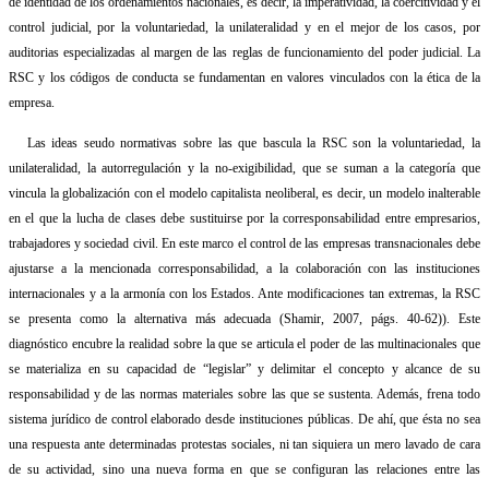
de identidad de los ordenamientos nacionales, es decir, la imperatividad, la coercitividad y el
control judicial, por la voluntariedad, la unilateralidad y en el mejor de los casos, por
auditorias especializadas al margen de las reglas de funcionamiento del poder judicial. La
RSC y los códigos de conducta se fundamentan en valores vinculados con la ética de la
empresa.
Las ideas seudo normativas sobre las que bascula la RSC son la voluntariedad, la
unilateralidad, la autorregulación y la no-exigibilidad, que se suman a la categoría que
vincula la globalización con el modelo capitalista neoliberal, es decir, un modelo inalterable
en el que la lucha de clases debe sustituirse por la corresponsabilidad entre empresarios,
trabajadores y sociedad civil. En este marco el control de las empresas transnacionales debe
ajustarse a la mencionada corresponsabilidad, a la colaboración con las instituciones
internacionales y a la armonía con los Estados. Ante modificaciones tan extremas, la RSC
se presenta como la alternativa más adecuada (Shamir, 2007, págs. 40-62)). Este
diagnóstico encubre la realidad sobre la que se articula el poder de las multinacionales que
se materializa en su capacidad de “legislar” y delimitar el concepto y alcance de su
responsabilidad y de las normas materiales sobre las que se sustenta. Además, frena todo
sistema jurídico de control elaborado desde instituciones públicas. De ahí, que ésta no sea
una respuesta ante determinadas protestas sociales, ni tan siquiera un mero lavado de cara
de su actividad, sino una nueva forma en que se configuran las relaciones entre las