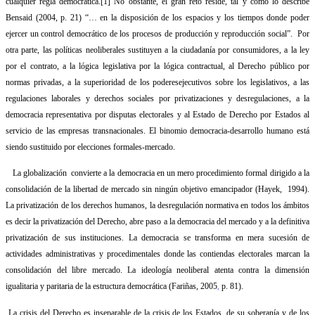
cualquier regla democrática.
[1]
No obstante, el gran reto reside, tal y como lo describe
Bensaid (2004, p. 21)
“… en la disposición de los espacios y los tiempos donde poder
ejercer un control democrático de los procesos de producción y reproducción social”.
Por
otra parte, las políticas neoliberales sustituyen a la ciudadanía por consumidores, a la ley
por el contrato, a la lógica legislativa por la lógica contractual, al Derecho público por
normas privadas, a la superioridad de los poderesejecutivos sobre los legislativos, a las
regulaciones laborales y derechos sociales por privatizaciones y desregulaciones, a la
democracia representativa por disputas electorales y al Estado de Derecho por Estados al
servicio de las empresas transnacionales. El binomio democracia-desarrollo humano está
siendo sustituido por elecciones formales-mercado.
La globalización
convierte a la democracia en un mero procedimiento formal dirigido a la
consolidación de la libertad de mercado sin ningún objetivo emancipador (Hayek,
1994).
La privatización de los derechos humanos, la desregulación normativa en todos los ámbitos
es decir la privatización del Derecho, abre paso a la democracia del mercado y a la definitiva
privatización de sus instituciones. La democracia se transforma en mera sucesión de
actividades administrativas y procedimentales donde las contiendas electorales marcan la
consolidación del libre mercado. La ideología neoliberal atenta contra la dimensión
igualitaria y paritaria de la estructura democrática (Fariñas, 2005
,
p. 81).
La crisis del Derecho es inseparable de la crisis de los Estados, de su soberanía y de los