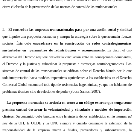
social y de la Administración por sistemas privados basados en la certificación y la auditoria
cierra el círculo de la privatización de las normas de control de las multinacionales.
5.
El control de las empresas transnacionales pasa por una acción social y sindical
que impulse una propuesta normativa y marque la estrategia sobre la que acumular fuerzas
sociales. Ésta debe
encuadrarse en la construcción de redes contrahegemónicas
sustentadas en
parámetros de redistribución y reconocimiento.
Es decir, el uso
alternativo del Derecho requiere desvelar la vinculación entre las concepciones dominantes,
el Derecho y la justicia y subordinar la propuesta a estrategias contrahegemónicas. Los
sistemas de control de las transnacionales se edifican sobre el Derecho blando por lo que
toda interpretación hacia modelos imperativos equivalentes a los establecidos en el Derecho
Comercial Global encontrará todo tipo de resistencias hegemónicas, ya que no hablamos de
problemas técnicos sino de relaciones de poder (Sousa Santos, 2007).
La propuesta normativa se articula en torno a un código externo que tenga como
premisa central desterrar la voluntariedad y vincularlo a modelos de imputación
clásicos
. Su contenido debe bascular entre la síntesis de los establecidos en las normas
ad
hoc
de la OIT, la OCDE y la ONU siempre y cuando contemple la extensión de la
responsabilidad de la empresa matriz a filiales, proveedoras y subcontratistas, la