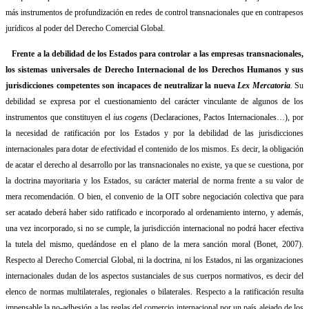
más instrumentos de profundización en redes de control transnacionales que en contrapesos
jurídicos al poder del Derecho Comercial Global.
Frente a la debilidad de los Estados para controlar a las empresas transnacionales,
los sistemas universales de Derecho Internacional de los Derechos Humanos y sus
jurisdicciones competentes son incapaces de neutralizar la nueva
Lex Mercatoria
.
Su
debilidad se expresa por el cuestionamiento del carácter vinculante de algunos de los
instrumentos que constituyen el
ius cogens
(Declaraciones, Pactos Internacionales…), por
la necesidad de ratificación por los Estados y por la debilidad de las jurisdicciones
internacionales para dotar de efectividad el contenido de los mismos. Es decir, la obligación
de acatar el derecho al desarrollo por las transnacionales no existe, ya que se cuestiona, por
la doctrina mayoritaria y los Estados, su carácter material de norma frente a su valor de
mera recomendación. O bien, el convenio de la OIT sobre negociación colectiva que para
ser acatado deberá haber sido ratificado e incorporado al ordenamiento interno, y además,
una vez incorporado, si no se cumple, la jurisdicción internacional no podrá hacer efectiva
la tutela del mismo, quedándose en el plano de la mera sanción moral (Bonet, 2007).
Respecto al Derecho Comercial Global, ni la doctrina, ni los Estados, ni las organizaciones
internacionales dudan de los aspectos sustanciales de sus cuerpos normativos, es decir del
elenco de normas multilaterales, regionales o bilaterales. Respecto a la ratificación resulta
impensable la no-adhesión a las reglas del comercio internacional por un país alejado de los