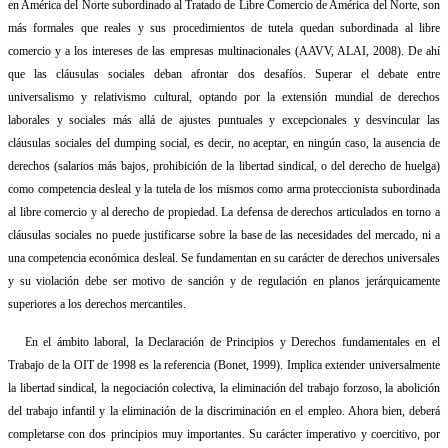
en América del Norte subordinado al Tratado de Libre Comercio de América del Norte, son
más formales que reales y sus procedimientos de tutela quedan subordinada al libre
comercio y a los intereses de las empresas multinacionales (AAVV, ALAI, 2008). De ahí
que las cláusulas sociales deban afrontar dos desafíos. Superar el debate entre
universalismo y relativismo cultural, optando por la extensión mundial de derechos
laborales y sociales más allá de ajustes puntuales y excepcionales y desvincular las
cláusulas sociales del dumping social, es decir, no aceptar, en ningún caso, la ausencia de
derechos (salarios más bajos, prohibición de la libertad sindical, o del derecho de huelga)
como competencia desleal y la tutela de los mismos como arma proteccionista subordinada
al libre comercio y al derecho de propiedad. La defensa de derechos articulados en torno a
cláusulas sociales no puede justificarse sobre la base de las necesidades del mercado, ni a
una competencia económica desleal. Se fundamentan en su carácter de derechos universales
y su violación debe ser motivo de sanción y de regulación en planos jerárquicamente
superiores a los derechos mercantiles.
En el ámbito laboral, la Declaración de Principios y Derechos fundamentales en el
Trabajo de la OIT de 1998 es la referencia (Bonet, 1999). Implica extender universalmente
la libertad sindical, la negociación colectiva, la eliminación del trabajo forzoso, la abolición
del trabajo infantil y la eliminación de la discriminación en el empleo. Ahora bien, deberá
completarse con dos principios muy importantes. Su carácter imperativo y coercitivo, por