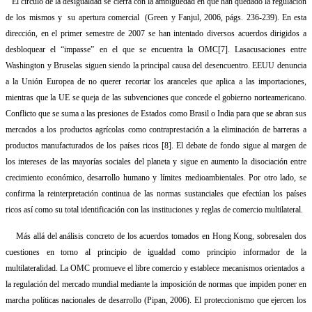
El círculo de la desigualdad se cierra con la ambigüedad en que han quedado la regulación
de los mismos y
su apertura comercial
(Green y Fanjul, 2006, págs. 236-239). En esta
dirección, en el primer semestre de 2007 se han intentado diversos acuerdos dirigidos a
desbloquear el “impasse” en el que se encuentra la OMC
[7]
. Lasacusaciones entre
Washington y Bruselas siguen siendo la principal causa del desencuentro. EEUU denuncia
a la Unión Europea de no querer recortar los aranceles que aplica a las importaciones,
mientras que la UE se queja de las subvenciones que concede el gobierno norteamericano.
Conflicto que se suma a las presiones de Estados como Brasil o India para que se abran sus
mercados a los productos agrícolas como contraprestación a la eliminación de barreras a
productos manufacturados de los países ricos
[8]
. El debate de fondo sigue al margen de
los intereses de las mayorías sociales del planeta y sigue en aumento la disociación entre
crecimiento económico, desarrollo humano y límites medioambientales. Por otro lado, se
confirma la reinterpretación continua de las normas sustanciales que efectúan los países
ricos así como su total identificación con las instituciones y reglas de comercio multilateral.
Más allá del análisis concreto de los acuerdos tomados en Hong Kong, sobresalen dos
cuestiones en torno al principio de igualdad como principio informador de la
multilateralidad. La OMC promueve el libre comercio y establece mecanismos orientados a
la regulación del mercado mundial mediante la imposición de normas que impiden poner en
marcha políticas nacionales de desarrollo (Pipan, 2006). El proteccionismo que ejercen los