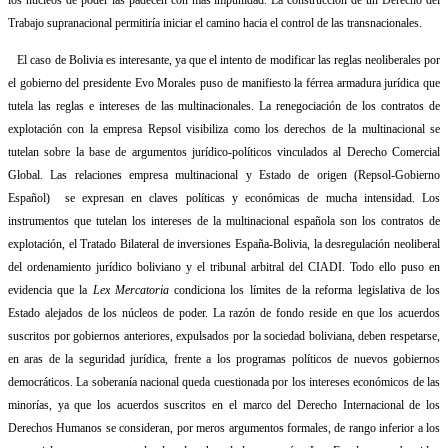
Trabajo supranacional permitiría iniciar el camino hacia el control de las transnacionales.
El caso de Bolivia es interesante, ya que el intento de modificar las reglas neoliberales por
el gobierno del presidente Evo Morales puso de manifiesto la férrea armadura jurídica que
tutela las reglas e intereses de las multinacionales. La renegociación de los contratos de
explotación con la empresa Repsol visibiliza como los derechos de la multinacional se
tutelan sobre la base de argumentos jurídico-políticos vinculados al Derecho Comercial
Global. Las relaciones empresa multinacional y Estado de origen (Repsol-Gobierno
Español)
se expresan en claves políticas y económicas de mucha intensidad. Los
instrumentos que tutelan los intereses de la multinacional española son los contratos de
explotación, el Tratado Bilateral de inversiones España-Bolivia, la desregulación neoliberal
del ordenamiento jurídico boliviano y el tribunal arbitral del CIADI. Todo ello puso en
evidencia que la
Lex Mercatoria
condiciona los límites de la reforma legislativa de los
Estado alejados de los núcleos de poder. La razón de fondo reside en que los acuerdos
suscritos por gobiernos anteriores, expulsados por la sociedad boliviana, deben respetarse,
en aras de la seguridad jurídica, frente a los programas políticos de nuevos gobiernos
democráticos. La soberanía nacional queda cuestionada por los intereses económicos de las
minorías, ya que los acuerdos suscritos en el marco del Derecho Internacional de los
Derechos Humanos se consideran, por meros argumentos formales, de rango inferior a los