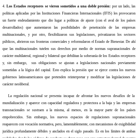
4.
Los Estados receptores se vieron sometidos a una doble presión:
por un lado, las
políticas aplicadas por las Instituciones Financieras Internacionales (IFIS) les provocaron
un fuerte endeudamiento que dio lugar a políticas de ajuste (con el aval de los países
desarrollados) que aumentaron las posibilidades de penetración de las empresas
multinacionales, y por otro, flexibilizaron sus legislaciones, privatizaron los sectores
públicos, abrieron sus fronteras comerciales y reformularon el Estado de Bienestar. De ahí
que las multinacionales tutelen sus derechos por medio de normas supranacionales de
carácter multilateral, regional y bilateral que debilitan la soberanía de los Estados receptores
y, sin embargo,
sus obligaciones se ajustan a legislaciones nacionales previamente
sometidas a la lógica del capital. Esto explica la presión que se ejerce contra los nuevos
gobiernos latinoamericanos que pretenden reinterpretar y modificar las legislaciones de
carácter neoliberal.
La regulación nacional se presenta incapaz de afrontar los nuevos desafíos de la
mundialización y aparece con capacidad reguladora y protectora a la baja y las empresas
transnacionales se sustraen a la misma, al menos, en la mayor parte de los países
empobrecidos. Sin embargo, los nuevos espacios de regulaciones supranacionales
reaparecen con vocación normativa, pero, lamentablemente, con mecanismos de exigibilidad
jurídica profundamente débiles y anclados en el siglo pasado. Es en los límites de ambas