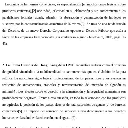
La cuantía de las normas comerciales, su especialización (en muchos casos legislan sobre
productos concretos),
[2]
oscuridad, celeridad en su elaboración y sin sometimiento a los
paralelismos formales, donde, además,
la abstracción y generalización de las leyes se
sustituye por la contractualización asimétrica de la misma
[3]
. Se trata de una feudalización
del Derecho, de un nuevo Derecho Corporativo opuesto al Derecho Público que actúa a
favor de las empresas transnacionales sin contrapeso alguno (Teitelbaum, 2005, págs. 1-
43).
2. La última Cumbre de
Hong
Kong de la OMC
ha vuelto a ratificar como el principio
de igualdad vinculado a la multilateralidad no se mueve más que en el ámbito de la pura
retórica. La agricultura sigue bajo el proteccionismo de los países ricos y los avances en
reducción de subvenciones, aranceles y reestructuración del mercado de algodón es
mínima
[4]
. Los efectos sobre el derecho a la alimentación y la seguridad alimentaria son
profundamente negativos. Frente a esta cuestión, en todo lo relacionado con los productos
no agrícolas la posición de los países ricos es de total supresión de ayudas y
de barreras
comerciales
[5]
. El impacto del comercio de servicios afecta directamente a los derechos
humanos, en la salud, en la educación, en el agua…
[6]
.