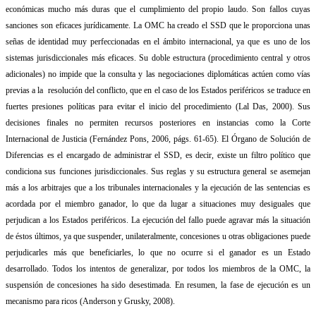
económicas mucho más duras que el cumplimiento del propio laudo. Son fallos cuyas
sanciones son eficaces jurídicamente. La OMC ha creado el SSD que le proporciona unas
señas de identidad muy perfeccionadas en el ámbito internacional, ya que es uno de los
sistemas jurisdiccionales más eficaces. Su doble estructura (procedimiento central y otros
adicionales) no impide que la consulta y las negociaciones diplomáticas actúen como vías
previas a la
resolución del conflicto, que en el caso de los Estados periféricos se traduce en
fuertes presiones políticas para evitar el inicio del procedimiento (Lal Das, 2000). Sus
decisiones finales no permiten recursos posteriores en instancias como la Corte
Internacional de Justicia (Fernández Pons, 2006, págs. 61-65). El Órgano de Solución de
Diferencias es el encargado de administrar el SSD, es decir, existe un filtro político que
condiciona sus funciones jurisdiccionales. Sus reglas y su estructura general se asemejan
más a los arbitrajes que a los tribunales internacionales y la ejecución de las sentencias es
acordada por el miembro ganador, lo que da lugar a situaciones muy desiguales que
perjudican a los Estados periféricos. La ejecución del fallo puede agravar más la situación
de éstos últimos, ya que suspender, unilateralmente, concesiones u otras obligaciones puede
perjudicarles más que beneficiarles, lo que no ocurre si el ganador es un Estado
desarrollado. Todos los intentos de generalizar, por todos los miembros de la OMC, la
suspensión de concesiones ha sido desestimada. En resumen, la fase de ejecución es un
mecanismo para ricos (Anderson y Grusky, 2008).