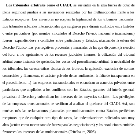
Los tribunales arbitrales como el CIADI
, se sustentan en la idea fuerza de dotar de
plena seguridad jurídica a las inversiones realizadas por las multinacionales frente a los
Estados receptores. Los inversores no aceptan la legitimidad de los tribunales nacionales.
Los tribunales arbítrales internacionales que surgieron para dirimir conflictos entre Estados
o entre particulares (por asuntos vinculados al Derecho Privado nacional o internacional)
fueron
expandiéndose a conflictos entre particulares y Estados, alcanzando la esfera del
Derecho Público. Las prerrogativas procesales y materiales de las que disponen (la elección
del foro, el no agotamiento de los recursos judiciales internos, la utilización del tribunal
arbitral como instancia de apelación, los costes del procedimiento arbitral, la neutralidad de
los tribunales, las características técnica de los árbitros, la aplicación exclusiva de normas
comerciales y financieras, el carácter privado de las audiencias, la falta de transparencia en
el procedimiento…)
las empresas transnacionales se encuadran en acuerdos privados entre
particulares que ampliados a los conflictos con los Estados, garantes del interés general,
privatizan el Derecho y subordinan los intereses de las mayorías sociales.
Los privilegios
de las empresas transnacionales se verifican al analizar el quehacer del CIADI. Así, son
muchas más las reclamaciones planteadas por multinacionales contra Estados periféricos
receptores que de cualquier otro tipo de casos, las indemnizaciones solicitadas son muy
altas (actúan como mecanismo de fuerza para las negociaciones) y las resoluciones emitidas
favorecen los intereses de las multinacionales (Teitelbaum, 2008).