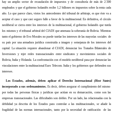
hay un amplio sector de recaudación de impuestos y de consultoría de más de 2.500
empleados y que el gobierno holandés recibe 1,2 billones en impuestos sobre la renta cada
año. Lo que parece claro, vistos los antecedentes del tribunal de arbitraje, es que éste va a
aceptar el caso y que casi seguro falle a favor de la multinacional. En definitiva, el círculo
neoliberal se cierra entre los intereses de la multinacional, el gobierno holandés que tutela
los mismos y el tribunal arbitral del CIADI que amenaza la soberanía de Bolivia. Mientras
tanto el gobierno de Evo Morales no puede tutelar los intereses de las mayorías sociales
de
su país por una armadura jurídica construida a imagen y semejanza de los intereses del
capital. La situación requiere abandonar el CIADI, denunciar los Tratados Bilaterales de
Inversiones y tejer redes transnacionales entre sindicatos y movimientos sociales de
Bolivia, Italia y Holanda. La confrontación con el modelo neoliberal pasa por denunciar las
vinculaciones entre la multinacional Euro Telecom. Italia y los gobiernos que defienden sus
intereses.
Los Estados, además, deben aplicar el Derecho Internacional
(Host States
)
incorporado a sus ordenamientos.
Es decir, deben asegurar el cumplimiento del mismo
por todas las personas físicas y jurídicas que actúan en su demarcación, como son las
empresas transnacionales. Las dificultades son dobles. Por un lado, las relacionadas con la
debilidad ya descrita de los Estados para controlar a las multinacionales, se añade la
fragilidad de las normas internacionales, tanto por la necesidad de ratificación
de las