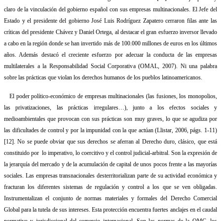
claro de la vinculación del gobierno español con sus empresas multinacionales. El Jefe del
Estado y el presidente del gobierno José Luis Rodríguez Zapatero cerraron filas ante las
críticas del presidente Chávez y Daniel Ortega, al destacar el gran esfuerzo inversor llevado
a cabo en la región donde se han invertido más de 100.000 millones de euros en los últimos
años. Además destacó el creciente esfuerzo por adecuar la conducta de las empresas
multilaterales a la Responsabilidad Social Corporativa (OMAL, 2007). Ni una palabra
sobre las prácticas que violan los derechos humanos de los pueblos latinoamericanos.
El poder político-económico de empresas multinacionales (las fusiones, los monopolios,
las privatizaciones, las prácticas irregulares…), junto a los efectos sociales y
medioambientales que provocan con sus prácticas son muy graves, lo que se agudiza por
las dificultades de control y por la impunidad con la que actúan (Llistar, 2006, págs. 1-11)
[12]
. No se puede obviar que
sus derechos se aferran al Derecho duro, clásico, que está
constituido por
lo imperativo, lo coercitivo y el control judicial-arbitral. Son la expresión de
la jerarquía del mercado y de la acumulación de capital de unos pocos frente a las mayorías
sociales.
Las empresas transnacionales desterritorializan parte de su actividad económica y
fracturan los diferentes sistemas de regulación y control a los que se ven obligadas.
Instrumentalizan el conjunto de normas materiales y formales del Derecho Comercial
Global para la tutela de sus intereses. Esta protección encuentra fuertes anclajes en el caudal
normativo y jurisdiccional del comercio internacional. Son las normas de la OMC, los