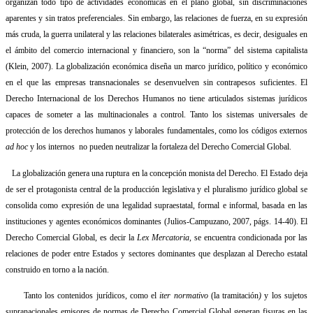
organizan todo tipo de actividades económicas en el plano global, sin discriminaciones
aparentes y sin tratos preferenciales. Sin embargo, las relaciones de fuerza, en su expresión
más cruda, la guerra unilateral y las relaciones bilaterales asimétricas, es decir, desiguales en
el ámbito del comercio internacional y financiero, son la “norma” del sistema capitalista
(Klein, 2007). La globalización económica diseña un marco jurídico, político y económico
en el que las empresas transnacionales se desenvuelven sin contrapesos suficientes. El
Derecho Internacional de los Derechos Humanos no tiene articulados sistemas jurídicos
capaces de someter a las multinacionales a control. Tanto los sistemas universales de
protección de los derechos humanos y laborales fundamentales, como los códigos externos
ad hoc
y los internos
no pueden neutralizar la fortaleza del Derecho Comercial Global.
La globalización genera una ruptura en la concepción monista del Derecho. El Estado deja
de ser el protagonista central de la producción legislativa y el pluralismo jurídico global se
consolida como expresión de una legalidad supraestatal, formal e informal, basada en las
instituciones y agentes económicos dominantes (Julios-Campuzano, 2007, págs. 14-40). El
Derecho Comercial Global, es decir la
Lex Mercatoria
, se encuentra condicionada por las
relaciones de poder entre Estados y sectores dominantes que desplazan al Derecho estatal
construido en torno a la nación.
Tanto los contenidos jurídicos, como el
iter normativo
(la tramitación
)
y los sujetos
supranacionales emisores de normas de Derecho Comercial Global generan fisuras en las