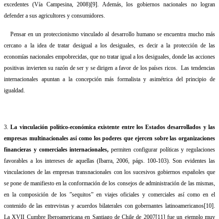
excedentes (Vía Campesina, 2008)
[9]
. Además, los gobiernos nacionales no logran
defender a sus agricultores y consumidores.
Pensar en un proteccionismo vinculado al desarrollo humano se encuentra mucho más
cercano a la idea de tratar desigual a los desiguales, es decir a la protección de las
economías nacionales empobrecidas, que no tratar igual a los desiguales, donde las acciones
positivas invierten su razón de ser y se dirigen a favor de los países ricos.
Las tendencias
internacionales apuntan a la concepción más formalista y asimétrica del principio de
igualdad.
3.
La vinculación político-económica existente entre los Estados desarrollados y las
empresas multinacionales así como los poderes que ejercen sobre las organizaciones
financieras y comerciales internacionales,
permiten configurar políticas y regulaciones
favorables a los intereses de aquellas (Ibarra, 2006, págs. 100-103). Son evidentes las
vinculaciones de las empresas transnacionales con los sucesivos gobiernos españoles que
se pone de manifiesto en la conformación de los consejos de administración de las mismas,
en la composición de los ”sequitos” en viajes oficiales y comerciales así como en el
contenido de las entrevistas y acuerdos bilaterales con gobernantes latinoamericanos
[10]
.
La XVII Cumbre Iberoamericana en Santiago de Chile de 2007
[11]
fue un ejemplo muy