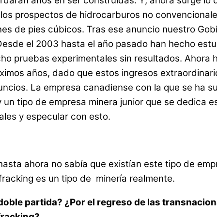
rdarán años en ser construidas. Y, ahora surge lo 
 los prospectos de hidrocarburos no convencionale
llones de pies cúbicos. Tras ese anuncio nuestro 
Desde el 2003 hasta el año pasado han hecho estud
cho pruebas experimentales sin resultados. Ahora 
róximos años, dado que estos ingresos extraordina
anuncios. La empresa canadiense con la que se ha s
n tipo de empresa minera junior que se dedica es
les y especular con esto.
sta ahora no sabía que existían este tipo de empre
racking es un tipo de minería realmente.
 doble partida? ¿Por el regreso de las transnacio
fracking?