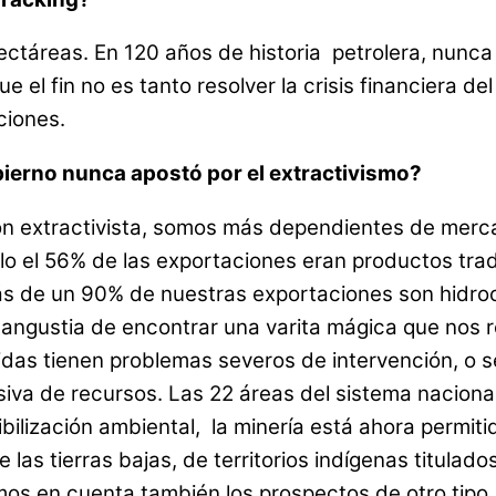
ectáreas. En 120 años de historia petrolera, nunca 
ue el fin no es tanto resolver la crisis financiera
ciones.
ierno nunca apostó por el extractivismo?
n extractivista, somos más dependientes de merca
lo el 56% de las exportaciones eran productos tradi
más de un 90% de nuestras exportaciones son hidroc
angustia de encontrar una varita mágica que nos re
idas tienen problemas severos de intervención, o 
iva de recursos. Las 22 áreas del sistema nacional,
ibilización ambiental, la minería está ahora permit
 las tierras bajas, de territorios indígenas titulad
amos en cuenta también los prospectos de otro tip