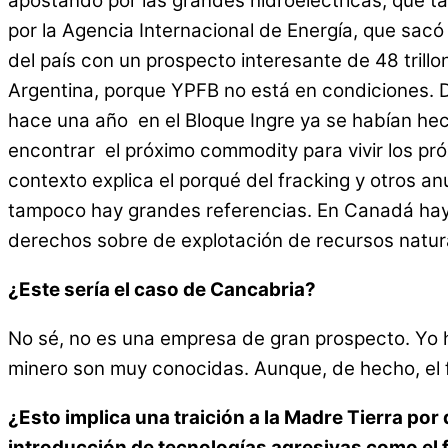
apostando por las grandes hidroeléctricas, que ta
por la Agencia Internacional de Energía, que sacó
del país con un prospecto interesante de 48 tri
Argentina, porque YPFB no está en condiciones. 
hace una año en el Bloque Ingre ya se habían he
encontrar el próximo commodity para vivir los p
contexto explica el porqué del fracking y otros 
tampoco hay grandes referencias. En Canadá hay u
derechos sobre de explotación de recursos natura
¿Este sería el caso de Cancabria?
No sé, no es una empresa de gran prospecto. Yo ha
minero son muy conocidas. Aunque, de hecho, el f
¿Esto implica una traición a la Madre Tierra por
introducción de tecnologías agresivas como el 