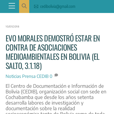
Skip
Menu
cedibolivia@gmail.com
to
content
10/01/2018
EVO MORALES DEMOSTRÓ ESTAR EN
CONTRA DE ASOCIACIONES
MEDIOAMBIENTALES EN BOLIVIA (EL
SALTO, 3.1.18)
Noticias
Prensa CEDIB
0
El Centro de Documentación e Información de
Bolivia (CEDIB), organización social con sede en
Cochabamba que desde los años setenta
desarrolla labores de investigación y
documentación sobre la realidad
socioeconómica tanto de Bolivia como de toda