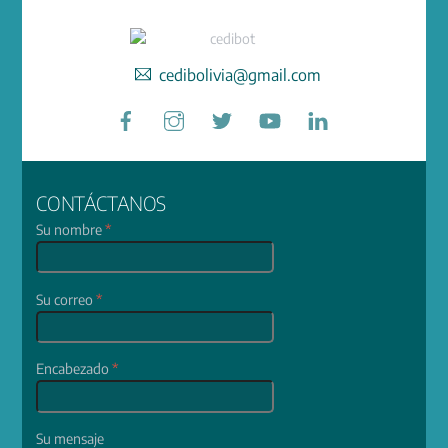
cedibolivia@gmail.com
Facebook
Instagram
Twitter
YouTube
LinkedIn
CONTÁCTANOS
Su nombre
*
Su correo
*
Encabezado
*
Su mensaje