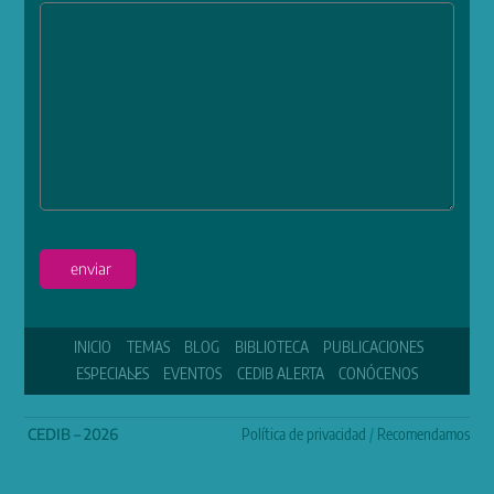
enviar
INICIO
TEMAS
BLOG
BIBLIOTECA
PUBLICACIONES
ESPECIALES
EVENTOS
CEDIB ALERTA
CONÓCENOS
CEDIB – 2026
Política de privacidad
/
Recomendamos