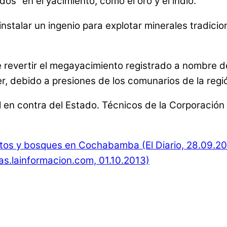
s” en el yacimiento, como el oro y el indio.
 instalar un ingenio para explotar minerales tradic
 de revertir el megayacimiento registrado a nombr
r, debido a presiones de los comunarios de la regi
 en contra del Estado. Técnicos de la Corporación 
tos y bosques en Cochabamba (El Diario, 28.09.20
as.lainformacion.com, 01.10.2013)