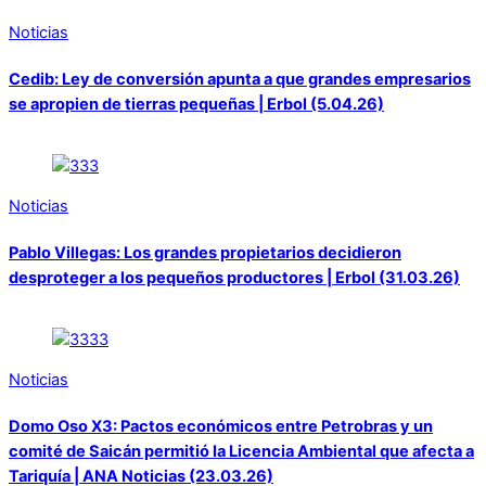
Noticias
Cedib: Ley de conversión apunta a que grandes empresarios
se apropien de tierras pequeñas | Erbol (5.04.26)
Noticias
Pablo Villegas: Los grandes propietarios decidieron
desproteger a los pequeños productores | Erbol (31.03.26)
Noticias
Domo Oso X3: Pactos económicos entre Petrobras y un
comité de Saicán permitió la Licencia Ambiental que afecta a
Tariquía | ANA Noticias (23.03.26)