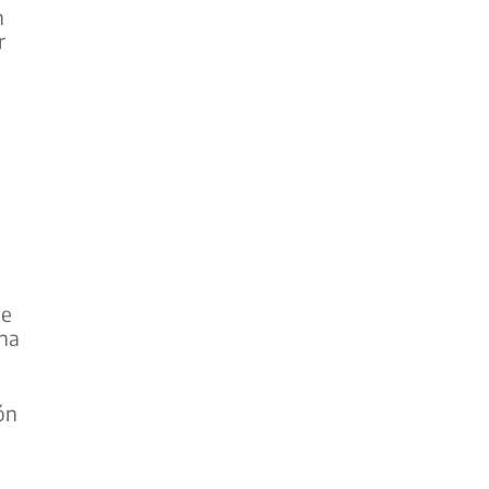
n
r
 e
una
ón