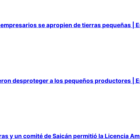
empresarios se apropien de tierras pequeñas | E
ieron desproteger a los pequeños productores | E
 y un comité de Saicán permitió la Licencia Ambi