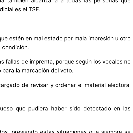
nda también alcanzaría a todas las personas que
icial es el TSE.
que estén en mal estado por mala impresión u otro
 condición.
as fallas de imprenta, porque según los vocales no
o para la marcación del voto.
rgado de revisar y ordenar el material electoral
tuoso que pudiera haber sido detectado en las
dos, previendo estas situaciones que siempre se