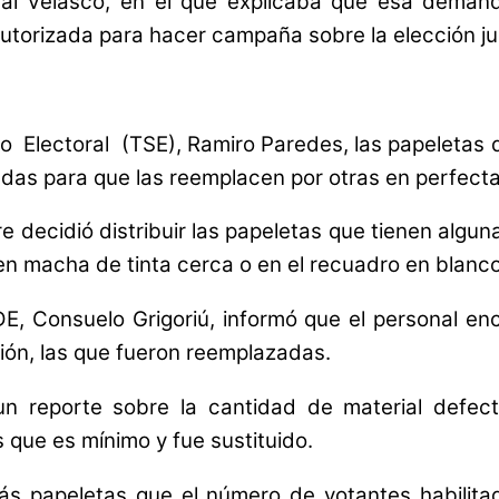
ocal Velasco, en el que explicaba que esa dema
utorizada para hacer campaña sobre la elección jud
mo Electoral (TSE), Ramiro Paredes, las papeletas 
das para que las reemplacen por otras en perfecta
e decidió distribuir las papeletas que tienen algun
enen macha de tinta cerca o en el recuadro en blanc
, Consuelo Grigoriú, informó que el personal enca
ión, las que fueron reemplazadas.
un reporte sobre la cantidad de material defec
 que es mínimo y fue sustituido.
ás papeletas que el número de votantes habilita