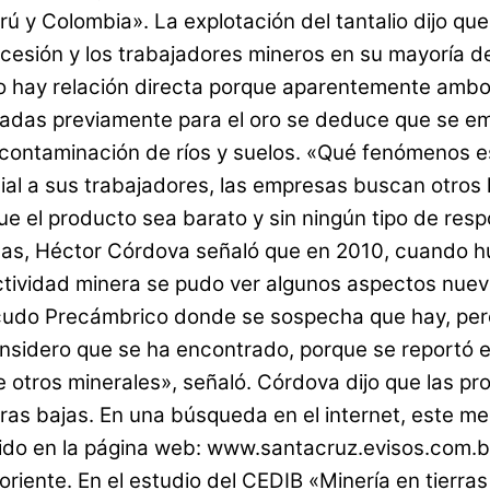
 y Colombia». La explotación del tantalio dijo que 
ncesión y los trabajadores mineros en su mayoría de
 no hay relación directa porque aparentemente amb
adas previamente para el oro se deduce que se emp
 la contaminación de ríos y suelos. «Qué fenómeno
cial a sus trabajadores, las empresas buscan otro
e el producto sea barato y sin ningún tipo de respo
inas, Héctor Córdova señaló que en 2010, cuando hu
 actividad minera se pudo ver algunos aspectos nue
 Escudo Precámbrico donde se sospecha que hay, per
nsidero que se ha encontrado, porque se reportó e
tros minerales», señaló. Córdova dijo que las pro
erras bajas. En una búsqueda en el internet, este
undido en la página web: www.santacruz.evisos.com.
riente. En el estudio del CEDIB «Minería en tierras 