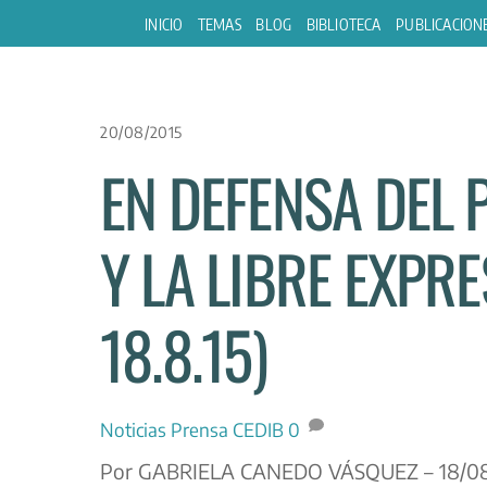
Skip
INICIO
TEMAS
BLOG
BIBLIOTECA
PUBLICACION
to
content
20/08/2015
EN DEFENSA DEL 
Y LA LIBRE EXPRE
18.8.15)
Noticias
Prensa CEDIB
0
Por GABRIELA CANEDO VÁSQUEZ – 18/08