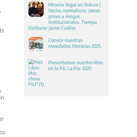
Minería ilegal en Bolivia |
,
Vacíos normativos, zonas
grises y riesgos
institucionales. Tiempo
Deliberar Jaime Cuéllar.
ás
Conoce nuestras
novedades literarias 2025
Presentamos nuestro libro
en la FIL La Paz 2025
a
on
so
tos