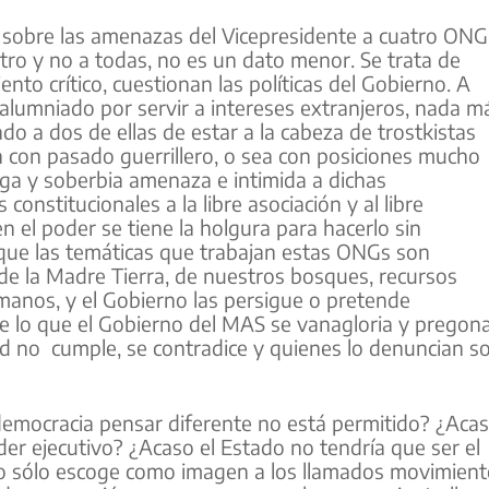
 sobre las amenazas del Vicepresidente a cuatro ONG
tro y no a todas, no es un dato menor. Se trata de
nto crítico, cuestionan las políticas del Gobierno. A
calumniado por servir a intereses extranjeros, nada m
ado a dos de ellas de estar a la cabeza de trostkistas
n con pasado guerrillero, o sea con posiciones mucho
riga y soberbia amenaza e intimida a dichas
nstitucionales a la libre asociación y al libre
el poder se tiene la holgura para hacerlo sin
que las temáticas que trabajan estas ONGs son
 de la Madre Tierra, de nuestros bosques, recursos
manos, y el Gobierno las persigue o pretende
o de lo que el Gobierno del MAS se vanagloria y pregon
idad no cumple, se contradice y quienes lo denuncian s
democracia pensar diferente no está permitido? ¿Aca
poder ejecutivo? ¿Acaso el Estado no tendría que ser el
o, o sólo escoge como imagen a los llamados movimien