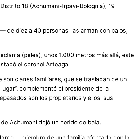
istrito 18 (Achumani-Irpavi-Bolognia), 19
l— de diez a 40 personas, las arman con palos,
reclama (pelea), unos 1.000 metros más allá, este
stacó el coronel Arteaga.
 son clanes familiares, que se trasladan de un
l lugar”, complementó el presidente de la
pasados son los propietarios y ellos, sus
7 de Achumani dejó un herido de bala.
Marco I., miembro de una familia afectada con la