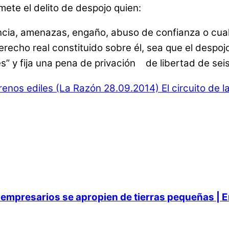
mete el delito de despojo quien:
encia, amenazas, engaño, abuso de confianza o cual
derecho real constituido sobre él, sea que el despo
” y fija una pena de privación de libertad de sei
renos ediles (La Razón 28.09.2014)
El circuito de 
empresarios se apropien de tierras pequeñas | E