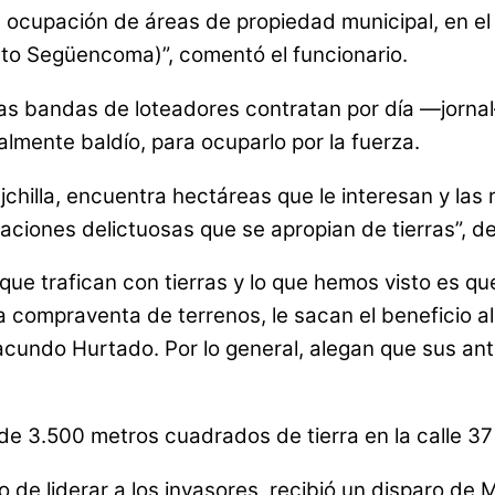
cupación de áreas de propiedad municipal, en el D
Alto Següencoma)”, comentó el funcionario.
las bandas de loteadores contratan por día —jorna
ralmente baldío, para ocuparlo por la fuerza.
chilla, encuentra hectáreas que le interesan y las 
iones delictuosas que se apropian de tierras”, de
e trafican con tierras y lo que hemos visto es que
la compraventa de terrenos, le sacan el beneficio a
cundo Hurtado. Por lo general, alegan que sus ante
 de 3.500 metros cuadrados de tierra en la calle 3
 de liderar a los invasores, recibió un disparo de 