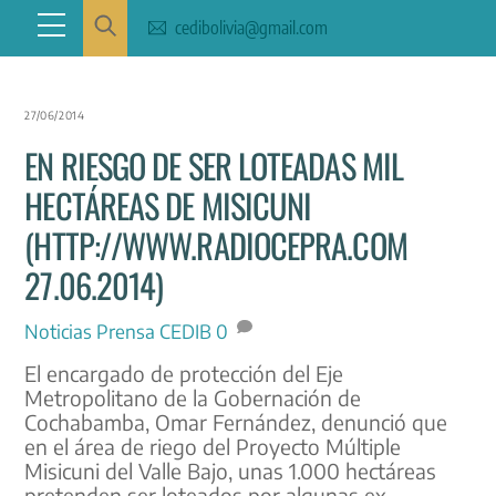
Skip
Menu
cedibolivia@gmail.com
to
content
27/06/2014
EN RIESGO DE SER LOTEADAS MIL
HECTÁREAS DE MISICUNI
(HTTP://WWW.RADIOCEPRA.COM
27.06.2014)
Noticias
Prensa CEDIB
0
El encargado de protección del Eje
Metropolitano de la Gobernación de
Cochabamba, Omar Fernández, denunció que
en el área de riego del Proyecto Múltiple
Misicuni del Valle Bajo, unas 1.000 hectáreas
pretenden ser loteados por algunas ex