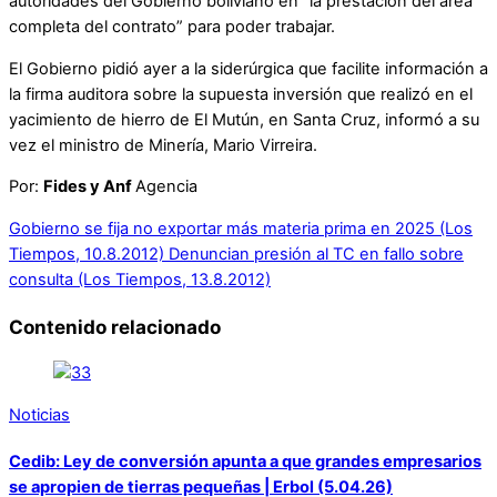
autoridades del Gobierno boliviano en “la prestación del área
completa del contrato” para poder trabajar.
El Gobierno pidió ayer a la siderúrgica que facilite información a
la firma auditora sobre la supuesta inversión que realizó en el
yacimiento de hierro de El Mutún, en Santa Cruz, informó a su
vez el ministro de Minería, Mario Virreira.
Por:
Fides y Anf
Agencia
Gobierno se fija no exportar más materia prima en 2025 (Los
Tiempos, 10.8.2012)
Denuncian presión al TC en fallo sobre
consulta (Los Tiempos, 13.8.2012)
Contenido relacionado
Noticias
Cedib: Ley de conversión apunta a que grandes empresarios
se apropien de tierras pequeñas | Erbol (5.04.26)