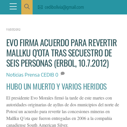
Skip
Menu
cedibolivia@gmail.com
to
content
11/07/2012
EVO FIRMA ACUERDO PARA REVERTIR
MALLKU Q’OTA TRAS SECUESTRO DE
SEIS PERSONAS (ERBOL, 10.7.2012)
Noticias
Prensa CEDIB
0
HUBO UN MUERTO Y VARIOS HERIDOS
El presidente Evo Morales firmó la tarde de este martes con
autoridades originarias de ayllus de dos municipios del norte de
Potosí un acuerdo para revertir las concesiones mineras en
Mallku Q’ota que fueron entregadas en 2006 a la compañía
canadiense South American Silver.